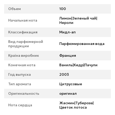
Объем
100
Лимон|Зеленый чай|
Начальная нота
Нероли
Классификация
Мидл-ап
Вид парфюмерной
Парфюмированная вода
продукции
Країна виробник
Франция
Конечная нота
Ваниль|Кедр|Пачули
Год выпуска
2003
Тип аромата
Цитрусовые
Оригинальность
оригинал
Жасмин|Тубероза|
Нота сердца
Цветок лотоса