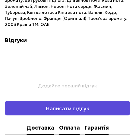
аромату: цитрусові Підлога: для жінок Початкова нота:
Зелений чай, Лимон, Неролі Нота серця: Жасмин,
Тубероза, Квітка лотоса Кінцева нота: Ваніль, Кедр,
Пачулі Зроблено: Франція (Оригінал!) Прем'єра аромату:
2003 Країна ТМ: ОАЕ
Відгуки
Додайте перший відгук
Написати відгук
Доставка
Оплата
Гарантія