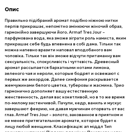
Опис
Правильно підібраний аромат подібно ніжною нитки
перлів прикрашає, непомітно змінюючи жіночий образ,
гармонійно завершуючи його. Armaf Tres Jour –
парфумована вода, яка зможе зіграти роль намиста, яким
прикрашає себе будь впевнена в собі дама. Тільки так
можна напевно вразити наповал вподобаного вам
чоловіка. Тільки так він зможе відчути притаманну вам
сексуальність, спокусливість і чуттєвість. Древесный
аромат рассыпается бархатными нотами лимона,
зеленого чая и нероли, которые бодрят и освежают с
первых же аккордов. Далее симфония раскрывается
жемчужинами белого цветка, туберозы и жасмина. Трио
гармонично дополняет вашу естественную
женственность, делая вас кокетливой, но в то же время
по-милому застенчивой. Пачули, кедр, ваниль и мускус
завершают феерию, не давая мужчинам оторвать от вас
глаз. Armaf Tres Jour – золото, закованное в приятном и
не менее притягательном аромате, которое будет к
лицу любой женщине. Класифікація: ап міддл Тип