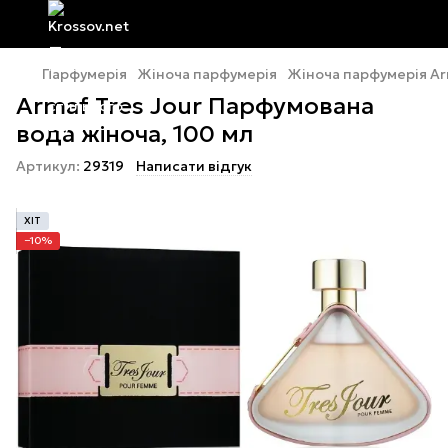
Парфумерія
Жіноча парфумерія
Жіноча парфумерія A
Armaf Tres Jour Парфумована
вода жіноча, 100 мл
Артикул:
29319
Написати відгук
ХІТ
−10%