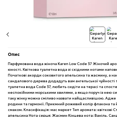
Опис
Парфумована вода жіноча Karen Low Code 37 Жіночий аром
юності. Квіткова туалетна вода зі східними нотами напо
Початкові акорди соковитого апельсина та жасмину, а на
сандалового дерева додадуть вам ангельської чуйності т
туалетна вода Code 37, любить сидіти на терасі та спост
неспокійними морськими хвилями, а якщо поруч із нею сид
таку жінку можна сміливо назвати найщасливішою. Адже
родини та гармонії. Приємний рожевий колір флакона та 
смаком. Класифікація: мас маркет Тип аромата: квіткові С
апельсина Нота серця: Жасмин Кінцева нота: Ваніль, Сан