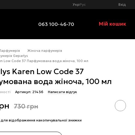
Укр
Рус
Вхід
Мій кошик
063 100-46-70
Парфумерія
Жіноча парфумерія
умерія Geparlys
ren Low Code 37 Парфумована вода жіноча, 100 мл
lys Karen Low Code 37
мована вода жіноча, 100 мл
вності
Артикул: 21436
Написати відгук
грн
730 грн
для відображення накопичувальної знижки