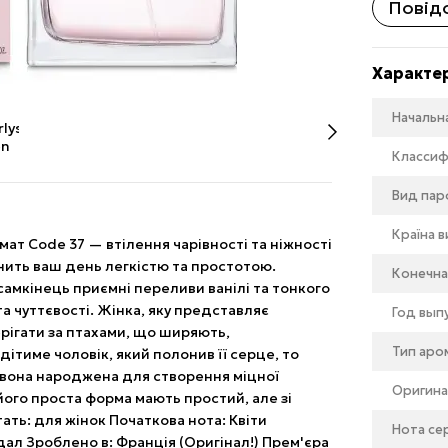
Повідо
Характе
Начальн
Классиф
Вид па
Країна 
ат Code 37 — втілення чарівності та ніжності
внить ваш день легкістю та простотою.
Конечна
самкінець приємні переливи ванілі та тонкого
а чуттєвості. Жінка, яку представляє
Год вып
ерігати за птахами, що ширяють,
Тип аро
ітиме чоловік, який полонив її серце, то
 вона народжена для створення міцної
Оригина
його проста форма мають простий, але зі
тать: для жінок Початкова нота: Квіти
Нота се
дал Зроблено в: Франція (Оригінал!) Прем'єра