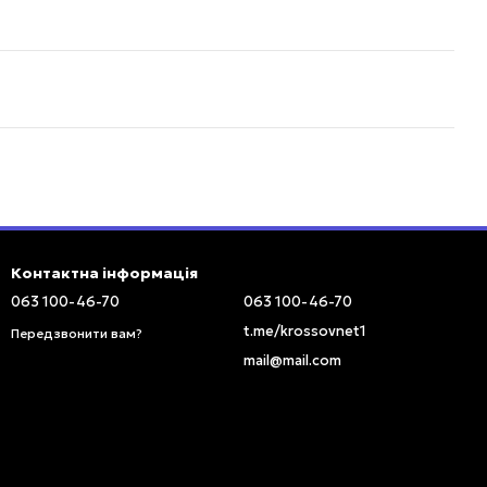
Контактна інформація
063 100-46-70
063 100-46-70
t.me/krossovnet1
Передзвонити вам?
mail@mail.com