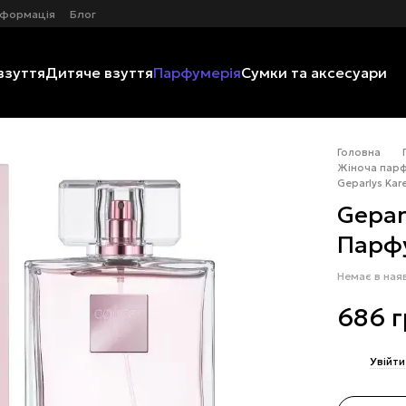
нформація
Блог
взуття
Дитяче взуття
Парфумерія
Сумки та аксесуари
Головна
Жіноча парф
Geparlys Ka
Gepar
Парфу
Немає в ная
686 
%
Увійти