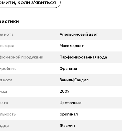
мити, коли з'явиться
ристики
ая нота
Апельсиновый цвет
икация
Масс маркет
рфюмерной продукции
Парфюмированная вода
виробник
Франция
я нота
Ваниль|Сандал
уска
2009
мата
Цветочные
льность
оригинал
рдца
Жасмин