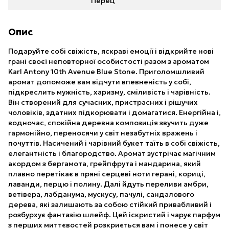
Перец
Опис
Подаруйте собі свіжість, яскраві емоції і відкрийте нові
грані своєї неповторної особистості разом з ароматом
Karl Antony 10th Avenue Blue Stone. Приголомшливий
аромат допоможе вам відчути впевненість у собі,
підкреслить мужність, харизму, сміливість і чарівність.
Він створений для сучасних, пристрасних і рішучих
чоловіків, здатних підкорювати і домагатися. Енергійна і,
водночас, спокійна деревна композиція звучить дуже
гармонійно, переносячи у світ незабутніх вражень і
почуттів. Насичений і чарівний букет таїть в собі свіжість,
елегантність і благородство. Аромат зустрічає магічним
акордом з бергамота, грейпфрута і мандарина, який
плавно перетікає в пряні серцеві ноти герані, кориці,
лаванди, перцю і полину. Далі йдуть переливи амбри,
ветівера, лабданума, мускусу, пачулі, сандалового
дерева, які залишають за собою стійкий привабливий і
розбурхує фантазію шлейф. Цей іскристий і чарує парфум
з перших миттєвостей розкриється вам і понесе у світ