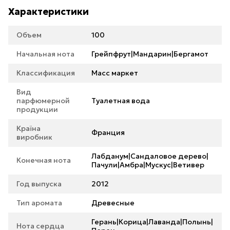
Характеристики
Объем
100
Начальная нота
Грейпфрут|Мандарин|Бергамот
Классификация
Масс маркет
Вид
парфюмерной
Туалетная вода
продукции
Країна
Франция
виробник
Лабданум|Сандаловое дерево|
Конечная нота
Пачули|Амбра|Мускус|Ветивер
Год выпуска
2012
Тип аромата
Древесные
Герань|Корица|Лаванда|Полынь|
Нота сердца