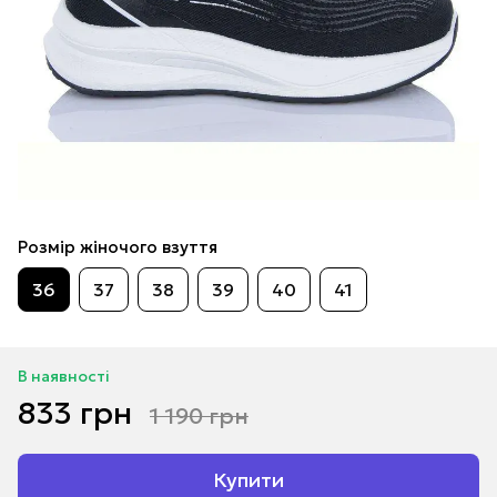
Розмір жіночого взуття
36
37
38
39
40
41
В наявності
833 грн
1 190 грн
Купити