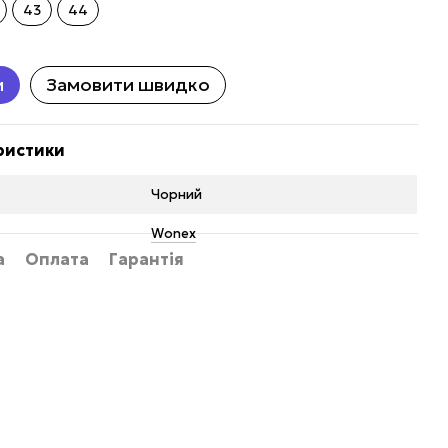
43
44
и
Замовити швидко
ристики
Чорний
Wonex
а
Оплата
Гарантія