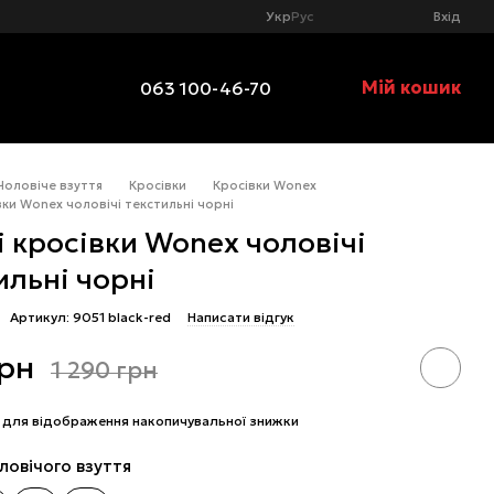
Укр
Рус
Вхід
Мій кошик
063 100-46-70
Чоловіче взуття
Кросівки
Кросівки Wonex
ки Wonex чоловічі текстильні чорні
 кросівки Wonex чоловічі
ильні чорні
Артикул: 9051 black-red
Написати відгук
грн
1 290 грн
для відображення накопичувальної знижки
ловічого взуття