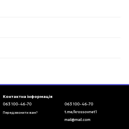
Контактна інформація
063 100-46-70
063 100-46-70
t.me/krossovnet1
Передзвонити вам?
mail@mail.com