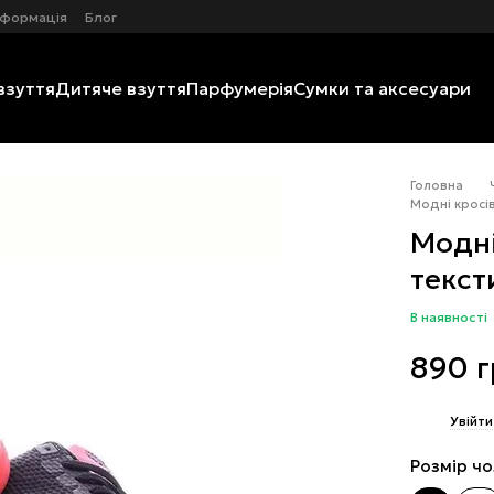
нформація
Блог
взуття
Дитяче взуття
Парфумерія
Сумки та аксесуари
Головна
Модні кросів
Модні
текст
В наявності
890 
%
Увійти
Розмір чо