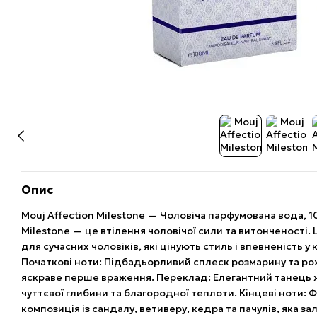
Опис
Mouj Affection Milestone — Чоловіча парфумована вода, 1
Milestone — це втілення чоловічої сили та витонченості.
для сучасних чоловіків, які цінують стиль і впевненість 
Початкові ноти: Підбадьорливий сплеск розмарину та ро
яскраве перше враження. Переклад: Елегантний танець ж
чуттєвої глибини та благородної теплоти. Кінцеві ноти:
композиція із сандалу, ветиверу, кедра та пачулів, яка 