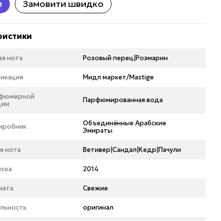
и
Замовити швидко
ристики
ая нота
Розовый перец|Розмарин
икация
Мидл маркет/Mastige
рфюмерной
Парфюмированная вода
ции
Объединённые Арабские
виробник
Эмираты
я нота
Ветивер|Сандал|Кедр|Пачули
уска
2014
мата
Свежие
льность
оригинал