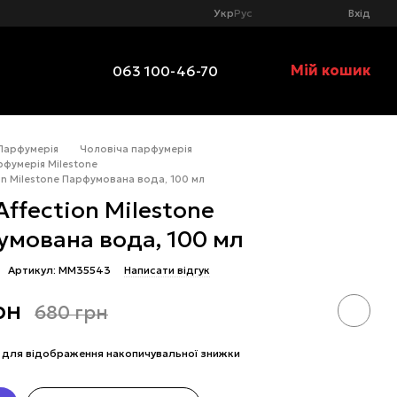
Укр
Рус
Вхід
Мій кошик
063 100-46-70
Парфумерія
Чоловіча парфумерія
рфумерія Milestone
on Milestone Парфумована вода, 100 мл
Affection Milestone
мована вода, 100 мл
Артикул: MM35543
Написати відгук
рн
680 грн
для відображення накопичувальної знижки