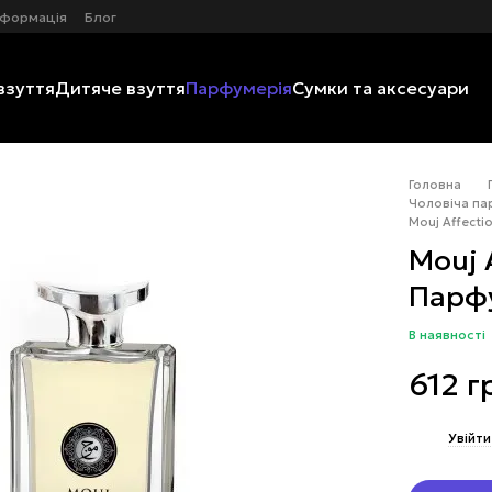
нформація
Блог
взуття
Дитяче взуття
Парфумерія
Сумки та аксесуари
Головна
Чоловіча па
Mouj Affecti
Mouj 
Парфу
В наявності
612 г
%
Увійти