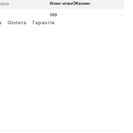
рдца
Иланг-иланг|Жасмин
100
а
Оплата
Гарантія