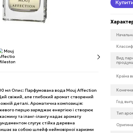
Купит
Характе
Начальн
Классиф
Вид па
продук
Країна 
00 мл Опис: Парфумована вода Mouj Affection
Конечна
 Цей свіжий, але глибокий аромат створений
Год вып
у кожній деталі. Ароматична композиція:
жевого перцю заряджає енергією і створює
Тип аро
асмину та іланг-ілангу надає аромату
 Фундаментом слугує стійка деревна
Оригина
залишає за собою шлейф неймовірної харизми