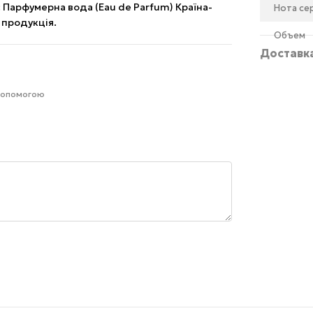
п: Парфумерна вода (Eau de Parfum) Країна-
Нота се
 продукція.
Объем
Доставк
 допомогою