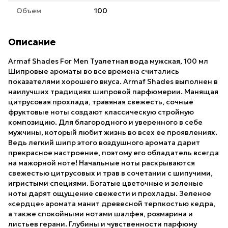
Объем
100
Описание
Armaf Shades For Men Туалетная вода мужская, 100 мл
Шипровые ароматы во все времена считались
показателями хорошего вкуса. Armaf Shades выполнен в
наилучших традициях шипровой парфюмерии. Манящая
цитрусовая прохлада, травяная свежесть, сочные
фруктовые ноты создают классическую стройную
композицию. Для благородного и уверенного в себе
мужчины, который любит жизнь во всех ее проявлениях.
Ведь легкий шипр этого воздушного аромата дарит
прекрасное настроение, поэтому его обладатель всегда
на мажорной ноте! Начальные ноты раскрываются
свежестью цитрусовых и трав в сочетании с шипучими,
игристыми специями. Богатые цветочные и зеленые
ноты дарят ощущение свежести и прохлады. Зеленое
«сердце» аромата манит древесной терпкостью кедра,
а также спокойными нотами шалфея, розмарина и
листьев герани. Глубины и чувственности парфюму