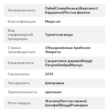
Лайм|Слива|Ананас|Бергамот|
Начальная нота
Кардамон|Листья фиалки
Классификация
Мидл-ап
Вид
парфюмерной
Туалетная вода
продукции
Страна
Объединённые Арабские
производитель
Эмираты
Сандаловое дерево|Кедр|
Конечная нота
Пачули|Амбра|Мускус
Год выпуска
2013
Тип аромата
Шипровые
Оригинальность
оригинал
Жасмин|Листья герани|
Нота сердца
Шалфей|Кедр|Розмарин