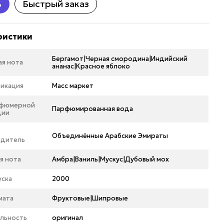
ь
Быстрый заказ
ристики
Бергамот|Черная смородина|Индийский
ая нота
ананас|Красное яблоко
икация
Масс маркет
рфюмерной
Парфюмированная вода
ции
Объединённые Арабские Эмираты
одитель
я нота
Амбра|Ваниль|Мускус|Дубовый мох
уска
2000
мата
Фруктовые|Шипровые
льность
оригинал