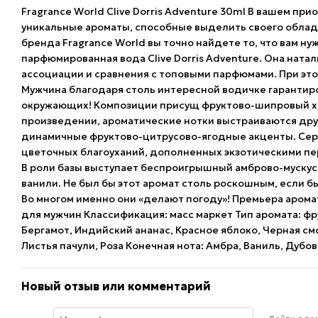
Fragrance World Clive Dorris Adventure 30ml В вашем при
уникальные ароматы, способные выделить своего облад
бренда Fragrance World вы точно найдете то, что вам 
парфюмированная вода Clive Dorris Adventure. Она ната
ассоциации и сравнения с топовыми парфюмами. При эт
Мужчина благодаря столь интересной водичке гарантиро
окружающих! Композиции присущ фруктово-шипровый ха
произведении, ароматические нотки выстраиваются друг
динамичные фруктово-цитрусово-ягодные акценты. Серд
цветочных благоуханий, дополненных экзотическими п
В роли базы выступает беспроигрышный амброво-мускус
ванили. Не был бы этот аромат столь роскошным, если б
Во многом именно они «делают погоду»! Премьера аромат
для мужчин Классификация: масс маркет Тип аромата: ф
Бергамот, Индийский ананас, Красное яблоко, Черная с
Листья пачули, Роза Конечная нота: Амбра, Ваниль, Дубов
Новый отзыв или комментарий