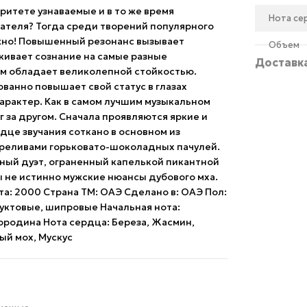
оритете узнаваемые и в то же время
Нота се
ателя? Тогда среди творений популярного
нужно! Повышенный резонанс вызывает
Объем
лкивает сознание на самые разные
Доставк
ом обладает великолепной стойкостью.
ванно повышает свой статус в глазах
рактер. Как в самом лучшим музыкальном
 за другом. Сначала проявляются яркие и
це звучания соткано в основном из
ереливами горьковато-шоколадных пачулей.
ный дуэт, ограненный капелькой пикантной
ы не истинно мужские нюансы дубового мха.
а: 2000 Страна ТМ: ОАЭ Сделано в: ОАЭ Пол:
руктовые, шипровые Начальная нота:
мородина Нота сердца: Береза, Жасмин,
ый мох, Мускус