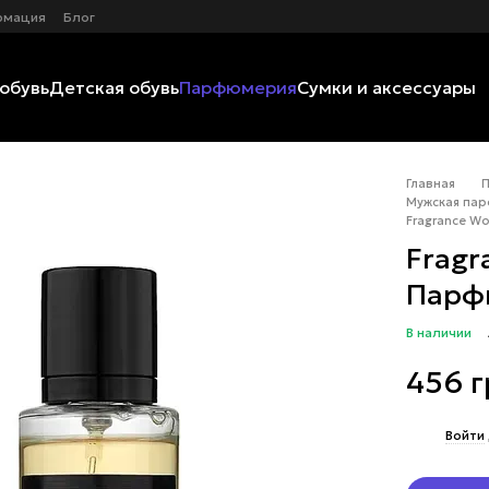
рмация
Блог
обувь
Детская обувь
Парфюмерия
Сумки и аксессуары
Главная
Мужская пар
Fragrance W
Fragr
Парф
В наличии
456 
%
Войти