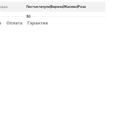
рдца
Листья пачули|Береза|Жасмин|Роза
30
а
Оплата
Гарантия