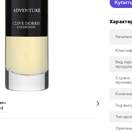
Купит
Характе
Начальн
Классиф
Вид па
продук
Страна
произв
Конечна
Год вып
Тип аро
Оригина