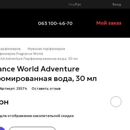
Укр
Рус
Вход
Мой заказ
063 100-46-70
Парфюмерия
Мужская парфюмерия
фюмерия Fragrance World
orld Adventure Парфюмированная вода, 30 мл
ance World Adventure
юмированная вода, 30 мл
Артикул: 25574
Оставить отзыв
грн
для отображения накопительной скидки