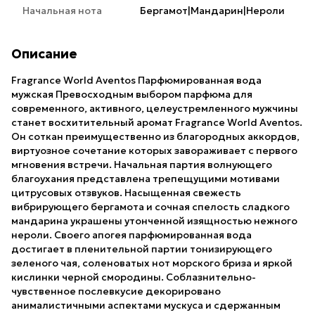
Начальная нота
Бергамот|Мандарин|Нероли
Описание
Fragrance World Aventos Парфюмированная вода
мужская Превосходным выбором парфюма для
современного, активного, целеустремленного мужчины
станет восхитительный аромат Fragrance World Aventos.
Он соткан преимущественно из благородных аккордов,
виртуозное сочетание которых завораживает с первого
мгновения встречи. Начальная партия волнующего
благоухания представлена трепещущими мотивами
цитрусовых отзвуков. Насыщенная свежесть
вибрирующего бергамота и сочная спелость сладкого
мандарина украшены утонченной изящностью нежного
нероли. Своего апогея парфюмированная вода
достигает в пленительной партии тонизирующего
зеленого чая, соленоватых нот морского бриза и яркой
кислинки черной смородины. Соблазнительно-
чувственное послевкусие декорировано
анималистичными аспектами мускуса и сдержанным