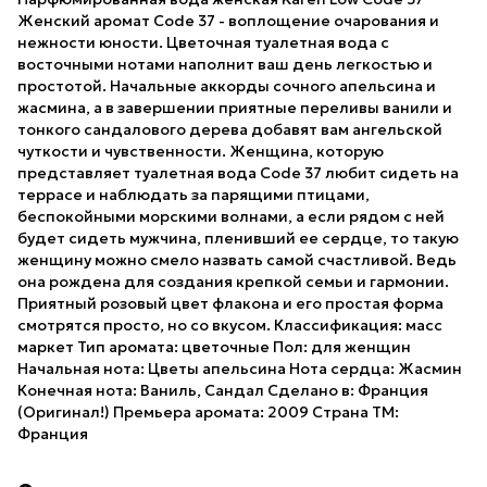
Женский аромат Code 37 - воплощение очарования и
нежности юности. Цветочная туалетная вода с
восточными нотами наполнит ваш день легкостью и
простотой. Начальные аккорды сочного апельсина и
жасмина, а в завершении приятные переливы ванили и
тонкого сандалового дерева добавят вам ангельской
чуткости и чувственности. Женщина, которую
представляет туалетная вода Code 37 любит сидеть на
террасе и наблюдать за парящими птицами,
беспокойными морскими волнами, а если рядом с ней
будет сидеть мужчина, пленивший ее сердце, то такую
женщину можно смело назвать самой счастливой. Ведь
она рождена для создания крепкой семьи и гармонии.
Приятный розовый цвет флакона и его простая форма
смотрятся просто, но со вкусом. Классификация: масс
маркет Тип аромата: цветочные Пол: для женщин
Начальная нота: Цветы апельсина Нота сердца: Жасмин
Конечная нота: Ваниль, Сандал Сделано в: Франция
(Оригинал!) Премьера аромата: 2009 Страна ТМ:
Франция