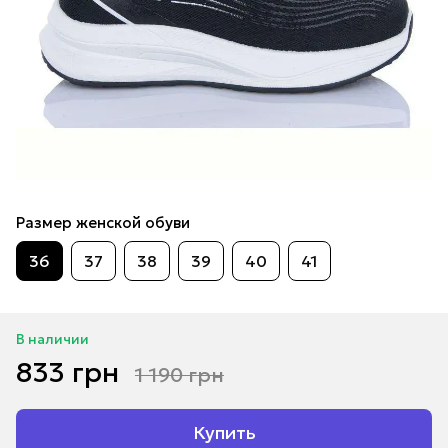
Размер женской обуви
36
37
38
39
40
41
В наличии
833 грн
1 190 грн
Купить