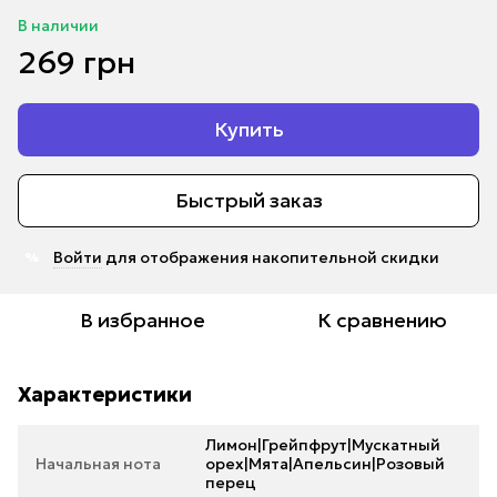
В наличии
269 грн
Купить
Быстрый заказ
Войти
для отображения накопительной скидки
%
В избранное
К сравнению
Характеристики
Лимон|Грейпфрут|Мускатный
Начальная нота
орех|Мята|Апельсин|Розовый
перец