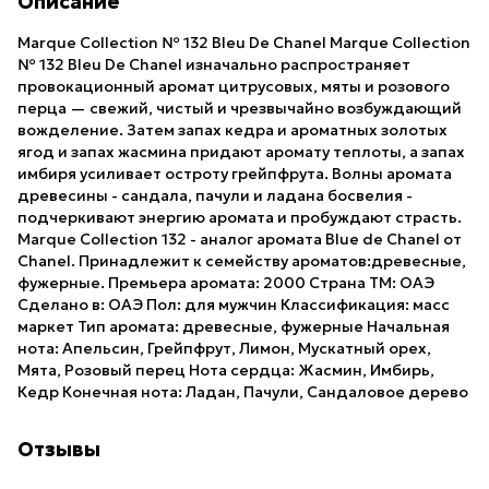
Описание
Marque Collection № 132 Bleu De Chanel Marque Collection
№ 132 Bleu De Chanel изначально распространяет
провокационный аромат цитрусовых, мяты и розового
перца — свежий, чистый и чрезвычайно возбуждающий
вожделение. Затем запах кедра и ароматных золотых
ягод и запах жасмина придают аромату теплоты, а запах
имбиря усиливает остроту грейпфрута. Волны аромата
древесины - сандала, пачули и ладана босвелия -
подчеркивают энергию аромата и пробуждают страсть.
Marque Collection 132 - аналог аромата Blue de Chanel от
Chanel. Принадлежит к семейству ароматов:древесные,
фужерные. Премьера аромата: 2000 Страна ТМ: ОАЭ
Сделано в: ОАЭ Пол: для мужчин Классификация: масс
маркет Тип аромата: древесные, фужерные Начальная
нота: Апельсин, Грейпфрут, Лимон, Мускатный орех,
Мята, Розовый перец Нота сердца: Жасмин, Имбирь,
Кедр Конечная нота: Ладан, Пачули, Сандаловое дерево
Отзывы