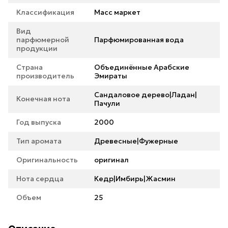
Классификация
Масс маркет
Вид
парфюмерной
Парфюмированная вода
продукции
Страна
Объединённые Арабские
производитель
Эмираты
Сандаловое дерево|Ладан|
Конечная нота
Пачули
Год выпуска
2000
Тип аромата
Древесные|Фужерные
Оригинальность
оригинал
Нота сердца
Кедр|Имбирь|Жасмин
Объем
25