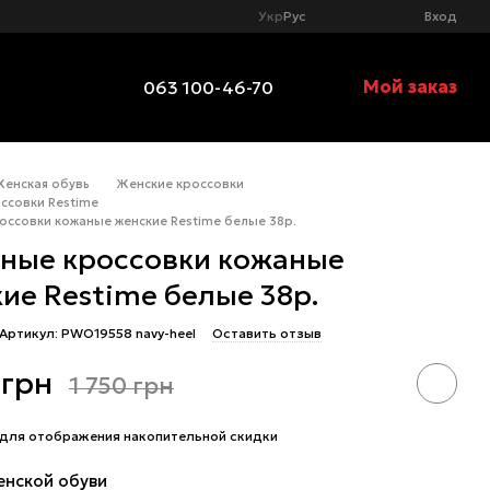
Укр
Рус
Вход
Мой заказ
063 100-46-70
Женская обувь
Женские кроссовки
ссовки Restime
оссовки кожаные женские Restime белые 38р.
ные кроссовки кожаные
ие Restime белые 38р.
Артикул: PWO19558 navy-heel
Оставить отзыв
 грн
1 750 грн
для отображения накопительной скидки
енской обуви