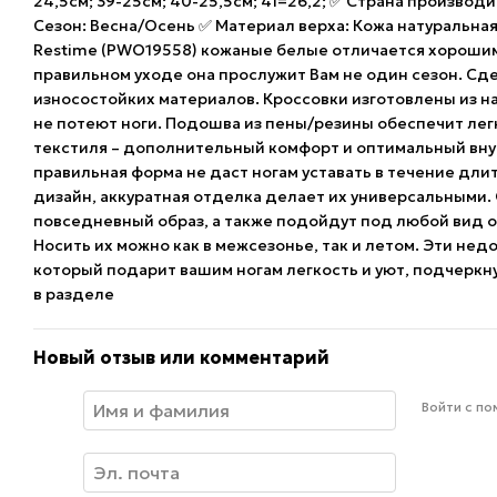
24,5см; 39-25см; 40-25,5см; 41=26,2; ✅ Страна производи
Сезон: Весна/Осень ✅ Материал верха: Кожа натуральна
Restime (PWO19558) кожаные белые отличается хорошим
правильном уходе она прослужит Вам не один сезон. Сд
износостойких материалов. Кроссовки изготовлены из на
не потеют ноги. Подошва из пены/резины обеспечит легк
текстиля – дополнительный комфорт и оптимальный вн
правильная форма не даст ногам уставать в течение дли
дизайн, аккуратная отделка делает их универсальными.
повседневный образ, а также подойдут под любой вид о
Носить их можно как в межсезонье, так и летом. Эти не
который подарит вашим ногам легкость и уют, подчерк
в разделе
Новый отзыв или комментарий
Войти с п