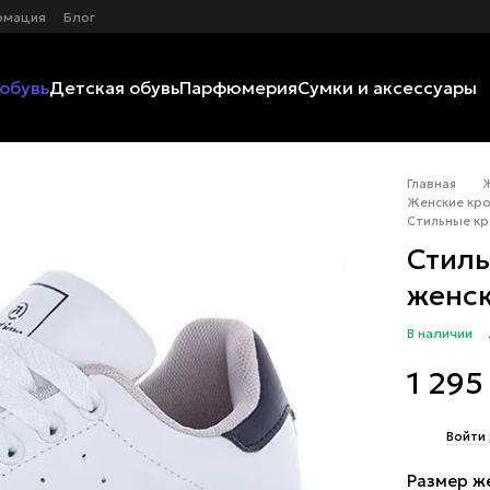
рмация
Блог
обувь
Детская обувь
Парфюмерия
Сумки и аксессуары
Главная
Женские кро
Стильные кр
Стиль
женск
В наличии
1 295
%
Войти
Размер ж