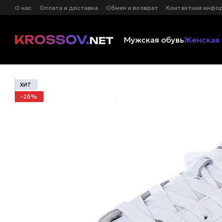
Перейти к основному контенту
О нас
Оплата и доставка
Обмен и возврат
Контактная инфо
Мужская обувь
Женская 
ХИТ
−26%