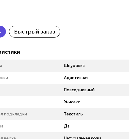
ь
Быстрый заказ
ристики
а
Шнуровка
льки
Адаптивная
Повседневный
Унисекс
ал подкладки
Текстиль
ка
Да
л верха
Натуральная кожа