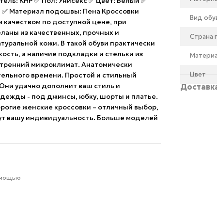
тель: КНР ✅ Пол: Унисекс ✅ Цвет: Белый ✅
я ✅ Материал подошвы: Пена Кроссовки
Вид обу
 качеством по доступной цене, при
еланы из качественных, прочных и
Страна
туральной кожи. В такой обуви практически
ость, а наличие подкладки и стельки из
Матери
утренний микроклимат. Анатомически
Цвет
тельного времени. Простой и стильный
 Они удачно дополнит ваш стиль и
Доставк
дежды - под джинсы, юбку, шорты и платье.
дорогие женские кроссовки – отличный выбор,
нут вашу индивидуальность. Больше моделей
омощью