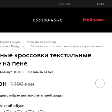
Укр
Рус
Вход
Мой заказ
063 100-46-70
Женская обувь
Женские кроссовки
ссовки Navigator
Стильные кроссовки текстильные серые на пене
ные кроссовки текстильные
 на пене
Артикул: B520-5
Оставить отзыв
рн
1 190 грн
для отображения накопительной скидки
енской обуви