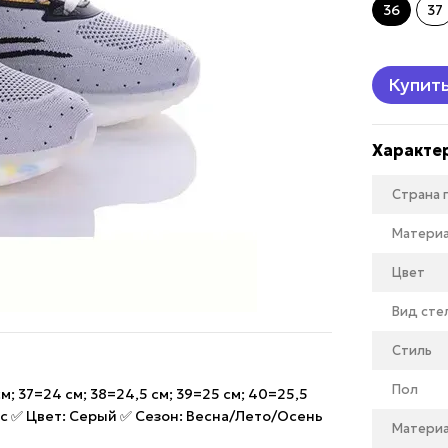
36
37
Купит
Характе
Страна
Матери
Цвет
Вид сте
Стиль
Пол
м; 37=24 см; 38=24,5 см; 39=25 см; 40=25,5
кс ✅ Цвет: Серый ✅ Сезон: Весна/Лето/Осень
Матери