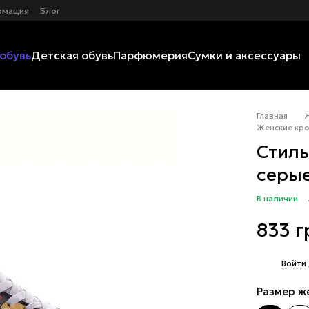
рмация
Блог
обувь
Детская обувь
Парфюмерия
Сумки и аксессуары
Главная
Женские кро
Стиль
серые
В наличии
833 г
%
Войти
Размер ж