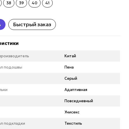
38
39
40
41
ь
Быстрый заказ
ристики
 производитель
Китай
ал подошвы
Пена
Серый
льки
Адаптивная
Повседневный
Унисекс
ал подкладки
Текстиль