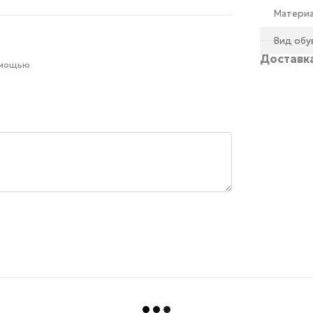
Материа
Вид обу
Доставк
омощью