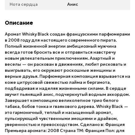
Нота сердца
Анис
Описание
Аромат Whisky Black создан французскими парфюмерами
в 2008 году для настоящего современного пирата.
Полный жизненной энергии амбициозный мужчина
всегда готов бросить все и отправиться навстречу
новым увлекательным приключениям. Азартный и
веселы — он раскован в движениях, любит рисковать и
выигрывать, его окружают роскошные женщины и
верные друзья. Парфюмерная композиция взрывается на
коже цитрусовой свежестью лайма и бергамота,
подбадривая и наделяя жизненными силами. В сердце
звучит пьянящий анис, подчеркнутый водным аккордом.
Завершает композицию великолепное трио белого
табака, бобов тонка и гваякового дерева. Whisky Black —
это гармоничный, теплый и насыщенный аромат,
пульсирующий чувственными эмоциями и драйвом,
уверенностью и превосходством. Сделано в: Франция
Премьера аромата: 2008 Страна ТМ: Франция Пол: для