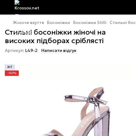
Жіноче взуття
Босоніжки
Босоніжки Stilli
Стильні бос
Стильні босоніжки жіночі на
високих підборах сріблясті
Артикул:
L49-2
Написати відгук
ХІТ
−30%