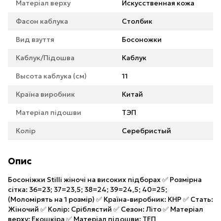
Матеріал верху
Искусственная кожа
Фасон каблука
Столбик
Вид взуття
Босоножки
Каблук/Підошва
Каблук
Высота каблука (см)
11
Країна виробник
Китай
Матеріал підошви
ТЭП
Колір
Серебристый
Опис
Босоніжки Stilli жіночі на високих підборах ✅ Розмірна
сітка: 36=23; 37=23,5; 38=24; 39=24,5; 40=25;
(Моломірять на 1 розмір) ✅ Країна-виробник: КНР ✅ Стать:
Жіночий ✅ Колір: Сріблястий ✅ Сезон: Літо ✅ Матеріал
верху: Екошкіра ✅ Матеріал підошви: ТЕП