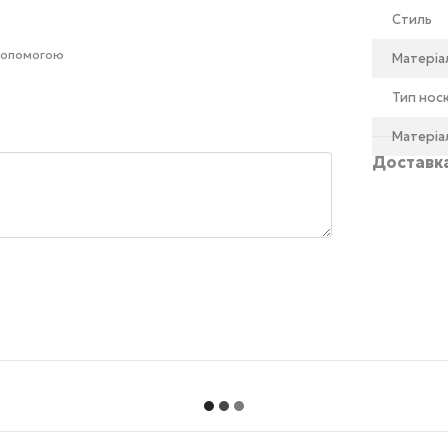
Стиль
 допомогою
Матеріа
Тип нос
Матеріа
Доставк