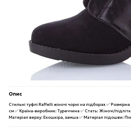
Опис
Стильні туфлі Raffelli жіночі чорні на підборах ✅ Розмірна
см ✅ Країна-виробник: Туреччина ✅ Стать: Жіночі/підлітк
Матеріал верху: Екошкіра, замша ✅ Матеріал підошви: Пі