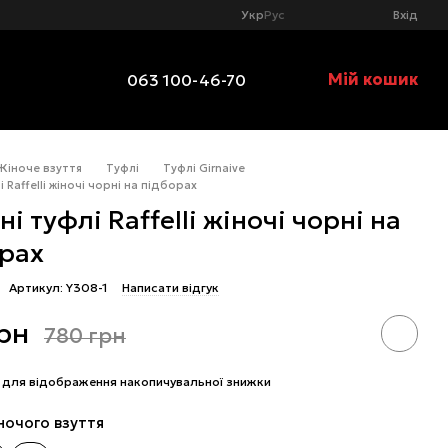
Укр
Рус
Вхід
Мій кошик
063 100-46-70
Жіноче взуття
Туфлі
Туфлі Girnaive
 Raffelli жіночі чорні на підборах
і туфлі Raffelli жіночі чорні на
рах
Артикул: Y308-1
Написати відгук
рн
780 грн
для відображення накопичувальної знижки
ночого взуття