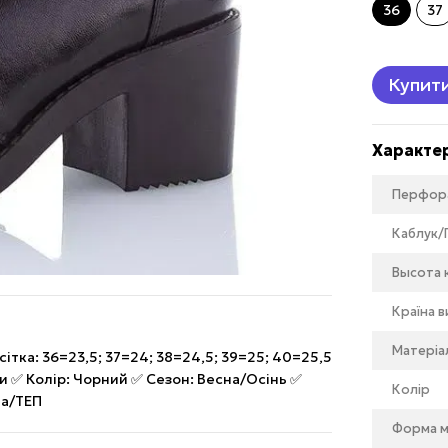
36
37
Купит
Характе
Перфор
Каблук/
Высота к
Країна 
Матеріа
 сітка: 36=23,5; 37=24; 38=24,5; 39=25; 40=25,5
и ✅ Колір: Чорний ✅ Сезон: Весна/Осінь ✅
Колір
на/ТЕП
Форма м