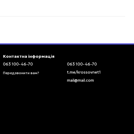
Контактна інформація
063 100-46-70
063 100-46-70
t.me/krossovnet1
Передзвонити вам?
mail@mail.com