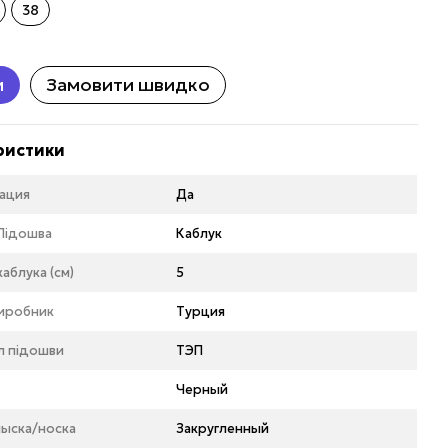
38
и
Замовити швидко
ристики
ация
Да
Підошва
Каблук
аблука (см)
5
виробник
Турция
л підошви
ТЭП
Черный
ыска/носка
Закругленный