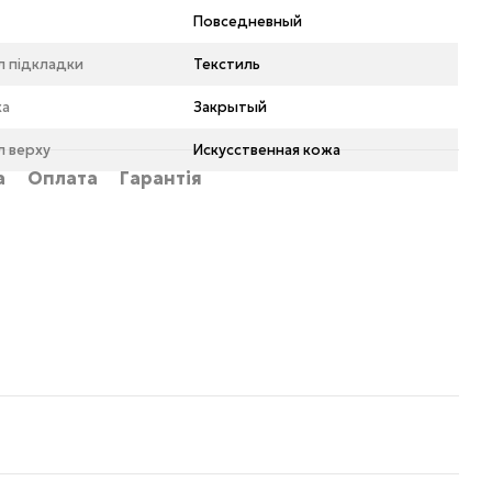
Повседневный
л підкладки
Текстиль
ка
Закрытый
л верху
Искусственная кожа
а
Оплата
Гарантія