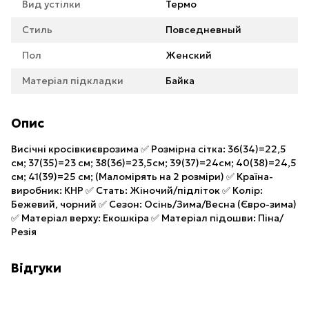
Вид устілки
Термо
Стиль
Повседневный
Пол
Женский
Матеріал підкладки
Байка
Опис
Висічні кросівкиєврозима ✅ Розмірна сітка: 36(34)=22,5
см; 37(35)=23 см; 38(36)=23,5см; 39(37)=24см; 40(38)=24,5
см; 41(39)=25 см; (Маломірять на 2 розміри) ✅ Країна-
виробник: КНР ✅ Стать: Жіночий/підліток ✅ Колір:
Бежевий, чорний ✅ Сезон: Осінь/Зима/Весна (Євро-зима)
✅ Матеріал верху: Екошкіра ✅ Матеріал підошви: Піна/
Резія
Відгуки