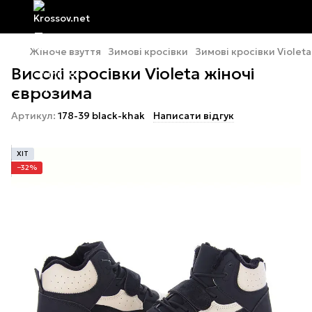
Жіноче взуття
Зимові кросівки
Зимові кросівки Violeta
Високі кросівки Violeta жіночі
єврозима
Артикул:
178-39 black-khak
Написати відгук
ХІТ
−32%