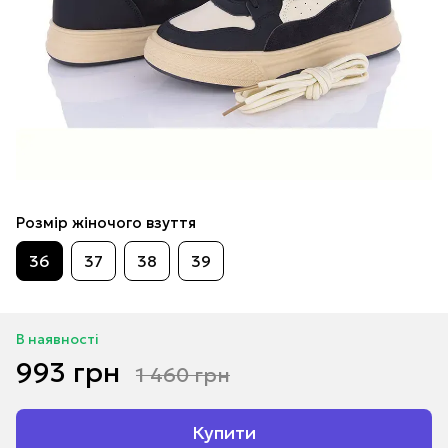
Розмір жіночого взуття
36
37
38
39
В наявності
993 грн
1 460 грн
Купити