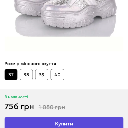
Розмір жіночого взуття
37
38
39
40
В наявності
756 грн
1 080 грн
Купити