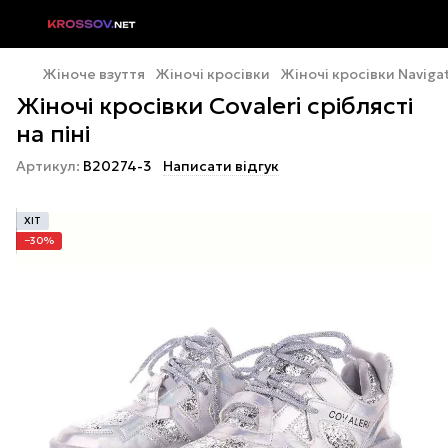
Жіноче взуття
Жіночі кросівки
Жіночі кросівки Naviga
Жіночі кросівки Covaleri сріблясті
на піні
Артикул:
B20274-3
Написати відгук
ХІТ
−30%