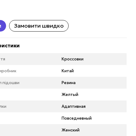
и
Замовити швидко
ристики
ття
Кроссовки
виробник
Китай
л підошви
Резина
Желтый
ілки
Адаптивная
Повседневный
Женский