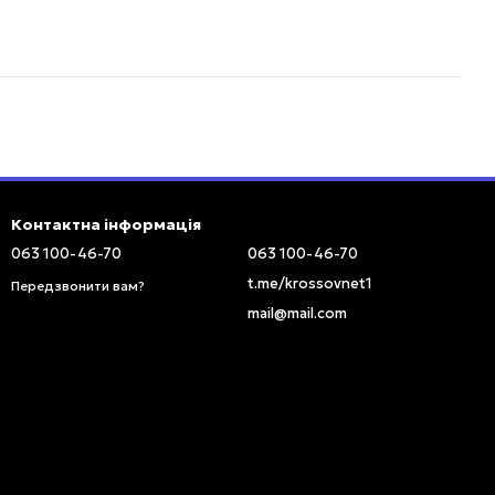
Контактна інформація
063 100-46-70
063 100-46-70
t.me/krossovnet1
Передзвонити вам?
mail@mail.com