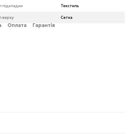
л підкладки
Текстиль
л верху
Сетка
а
Оплата
Гарантія