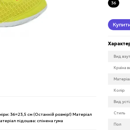
36
Купит
Характе
Вид взу
Країна 
Матеріа
Колір
Вид уст
Стиль
міри: 36=23,5 см (Останній розмір!) Матеріал
Матеріал підошва: спінена гума
Пол