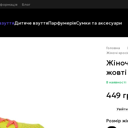
нформація
Блог
взуття
Дитяче взуття
Парфумерія
Сумки та аксесуари
Головна
Жіночі кросі
Жіноч
жовті
В наявності
449 г
%
Увійти
Розмір жі