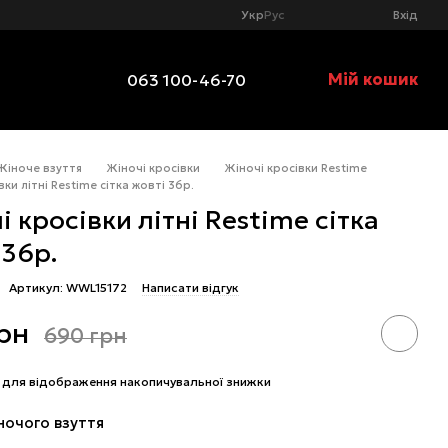
Укр
Рус
Вхід
Мій кошик
063 100-46-70
Жіноче взуття
Жіночі кросівки
Жіночі кросівки Restime
вки літні Restime сітка жовті 36р.
і кросівки літні Restime сітка
 36р.
Артикул: WWL15172
Написати відгук
рн
690 грн
для відображення накопичувальної знижки
ночого взуття