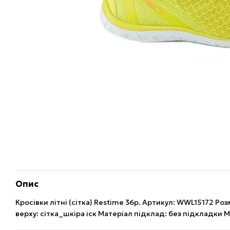
Опис
Кросівки літні (сітка) Restime 36р. Артикул: WWL15172 Роз
верху: сітка_шкіра іск Матеріал підклад: без підкладки 