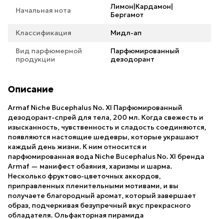
Лимон|Кардамон|
Начальная нота
Бергамот
Классификация
Мидл-ап
Вид парфюмерной
Парфюмированный
продукции
дезодорант
Описание
Armaf Niche Bucephalus No. XI Парфюмированный
дезодорант-спрей для тела, 200 мл. Когда свежесть и
изысканность, чувственность и сладость соединяются,
появляются настоящие шедевры, которые украшают
каждый день жизни. К ним относится и
парфюмированная вода Niche Bucephalus No. XI бренда
Armaf — манифест обаяния, харизмы и шарма.
Несколько фруктово-цветочных аккордов,
приправленных пленительными мотивами, и вы
получаете благородный аромат, который завершает
образ, подчеркивая безупречный вкус прекрасного
обладателя. Ольфакторная пирамида