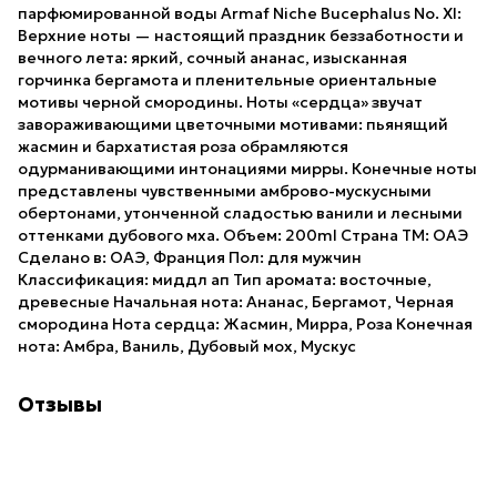
парфюмированной воды Armaf Niche Bucephalus No. XI:
Верхние ноты — настоящий праздник беззаботности и
вечного лета: яркий, сочный ананас, изысканная
горчинка бергамота и пленительные ориентальные
мотивы черной смородины. Ноты «сердца» звучат
завораживающими цветочными мотивами: пьянящий
жасмин и бархатистая роза обрамляются
одурманивающими интонациями мирры. Конечные ноты
представлены чувственными амброво-мускусными
обертонами, утонченной сладостью ванили и лесными
оттенками дубового мха. Объем: 200ml Страна ТМ: ОАЭ
Сделано в: ОАЭ, Франция Пол: для мужчин
Классификация: миддл ап Тип аромата: восточные,
древесные Начальная нота: Ананас, Бергамот, Черная
смородина Нота сердца: Жасмин, Мирра, Роза Конечная
нота: Амбра, Ваниль, Дубовый мох, Мускус
Отзывы