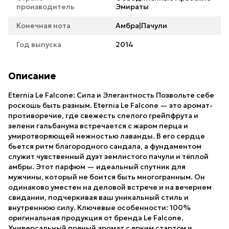
производитель
Эмираты
Конечная нота
Амбра|Пачули
Год выпуска
2014
Описание
Eternia Le Falcone: Сила и Элегантность Позвольте себе
роскошь быть разным. Eternia Le Falcone — это аромат-
противоречие, где свежесть спелого грейпфрута и
зелени гальбанума встречается с жаром перца и
умиротворяющей нежностью лаванды. В его сердце
бьется ритм благородного сандала, а фундаментом
служит чувственный дуэт землистого пачули и тёплой
амбры. Этот парфюм — идеальный спутник для
мужчины, который не боится быть многогранным. Он
одинаково уместен на деловой встрече и на вечернем
свидании, подчеркивая ваш уникальный стиль и
внутреннюю силу. Ключевые особенности: 100%
оригинальная продукция от бренда Le Falcone.
Универсальный пряный аромат с ярким стартом и