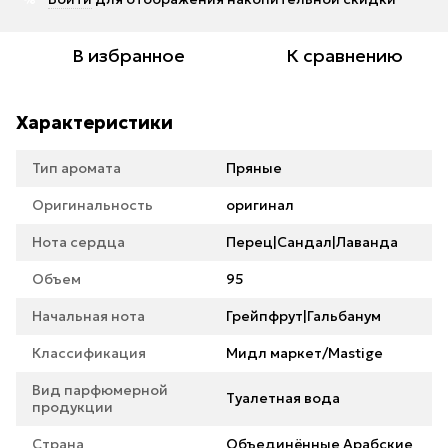
В избранное
К сравнению
Характеристики
Тип аромата
Пряные
Оригинальность
оригинал
Нота сердца
Перец|Сандал|Лаванда
Объем
95
Начальная нота
Грейпфрут|Гальбанум
Классификация
Мидл маркет/Mastige
Вид парфюмерной
Туалетная вода
продукции
Страна
Объединённые Арабские