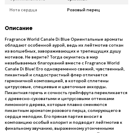
Нота сердца
Розовый перец
Описание
Fragrance World Canale Di Blue Ориентальные ароматы
обладают особенной аурой, ведь их лейтмотив соткан
из волшебных, завораживающих и трепещущих душу
мотивов. Не верите? Тогда окунитесь в мир
незабываемых благоуханий вместе с Fragrance World
Canale Di Blue! Его одновременно свежий, чувственный,
пикантный и сладострастный флер отличается
гармоничной композицией, в которой сплетены
цитрусовые, специевые и цветочные аккорды.
Пикантная горечь и сочность грейпфрута перекликается
с древесно-суховатыми и цитрусовыми оттенками
лимонного дерева, которые плавно сменяются
пикантным ароматом розового перца, солирующего в
сердце мелодии. Его пряная партия вносит в
композицию особый колорит и подводит лейтмотив к
финальному звучанию, выраженному утонченными