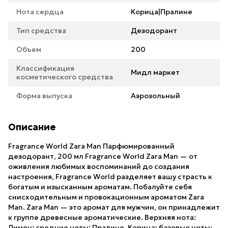
Нота сердца
Корица|Пралине
Тип средства
Дезодорант
Объем
200
Классификация
Мидл маркет
косметического средства
Форма выпуска
Аэрозольный
Описание
Fragrance World Zara Man Парфюмированный
дезодорант, 200 мл Fragrance World Zara Man — от
оживления любимых воспоминаний до создания
настроения, Fragrance World разделяет вашу страсть к
богатым и изысканным ароматам. Побалуйте себя
снисходительным и провокационным ароматом Zara
Man. Zara Man — это аромат для мужчин, он принадлежит
к группе древесные ароматические. Верхняя нота:
Лимон; средние ноты: Пралине, Корица; базовые ноты: