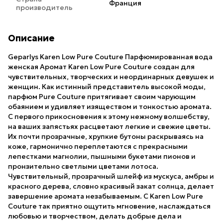
Франция
производитель
Описание
Geparlys Karen Low Pure Couture Парфюмированная вода
женская Аромат Karen Low Pure Couture создан для
чувствительных, творческих и неординарных девушек и
женщин. Как истинный представитель высокой моды,
парфюм Pure Couture притягивает своим чарующим
обаянием и удивляет изяществом и тонкостью аромата.
С первого прикосновения к этому нежному волшебству,
на ваших запястьях расцветают легкие и свежие цветы.
Их почти прозрачные, хрупкие бутоны раскрываясь на
коже, гармонично переплетаются с прекрасными
лепестками магнолии, пышными букетами пионов и
пронзительно светлыми цветами лотоса.
Чувствительный, прозрачный шлейф из мускуса, амбры и
красного дерева, словно красивый закат солнца, делает
завершение аромата незабываемым. С Karen Low Pure
Couture так приятно ощутить мгновение, наслаждаться
любовью и творчеством, делать добрые дела и