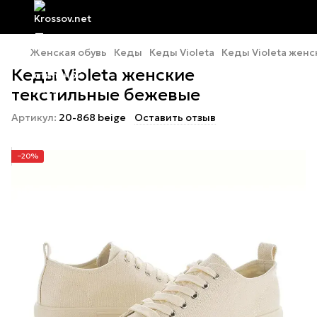
Женская обувь
Кеды
Кеды Violeta
Кеды Violeta жен
Кеды Violeta женские
текстильные бежевые
Артикул:
20-868 beige
Оставить отзыв
−20%