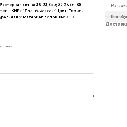
азмерная сетка: 36-23,5см; 37-24см; 38-
Материа
тель: КНР ✅ Пол: Унисекс ✅ Цвет: Темно-
Вид обу
туральная ✅ Материал подошвы: ТЭП
Доставк
омощью