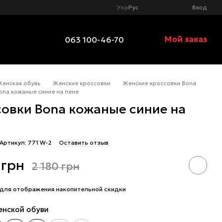
Укр
Рус
Вход
Мой заказ
063 100-46-70
Женская обувь
Женские кроссовки
Женские кроссовки Bona
ona кожаные синие на пене
овки Bona кожаные синие на
Артикул: 771 W-2
Оставить отзыв
 грн
2 180 грн
для отображения накопительной скидки
енской обуви