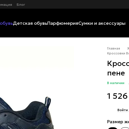
рмация
Блог
обувь
Детская обувь
Парфюмерия
Сумки и аксессуары
Главная
Кроссовки B
Кросс
пене
В наличии
1 526
%
Войти
Размер ж