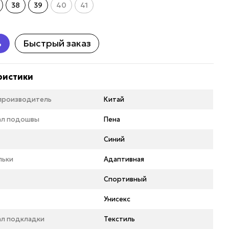
38
39
40
41
ь
Быстрый заказ
ристики
 производитель
Китай
ал подошвы
Пена
Синий
льки
Адаптивная
Спортивный
Унисекс
ал подкладки
Текстиль