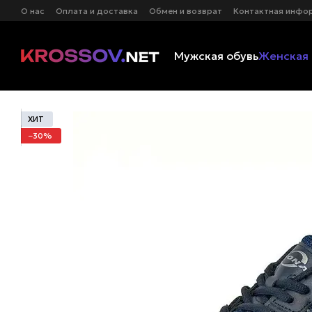
Перейти к основному контенту
О нас
Оплата и доставка
Обмен и возврат
Контактная инфо
Мужская обувь
Женская 
ХИТ
−30%