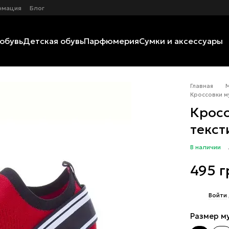
рмация
Блог
обувь
Детская обувь
Парфюмерия
Сумки и аксессуары
Главная
Кроссовки му
Кросс
текст
В наличии
495 г
%
Войти
Размер м