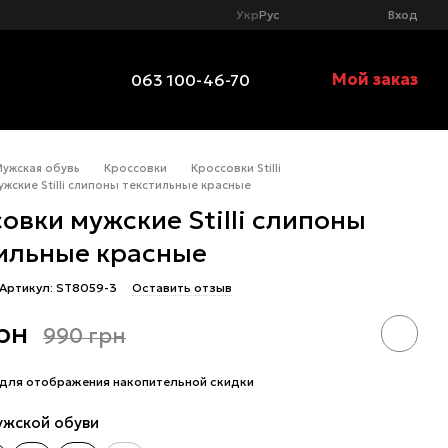
Укр
Рус
Вход
Мой заказ
063 100-46-70
Мужская обувь
Кроссовки
Кроссовки Stilli
жские Stilli слипоны текстильные красные
овки мужские Stilli слипоны
ильные красные
Артикул: ST8059-3
Оставить отзыв
рн
990 грн
для отображения накопительной скидки
ужской обуви