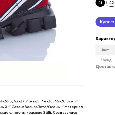
41
42
Купит
Характе
Цвет
Бренд
Доставк
26,5; 42-27; 43-27,5; 44-28; 45-28,5см. ✅
сный ✅ Сезон: Весна/Лето/Осень ✅ Материал
кие слипоны красные Stilli. Создавались