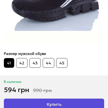
Размер мужской обуви
41
42
43
44
45
В наличии
594 грн
990 грн
Купить