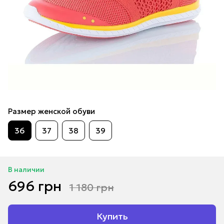
Размер женской обуви
36
37
38
39
В наличии
696 грн
1 180 грн
Купить