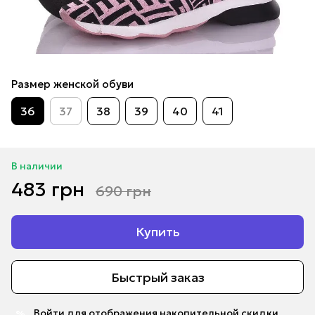
Размер женской обуви
36
37
38
39
40
41
В наличии
483 грн
690 грн
Купить
Быстрый заказ
Войти
для отображения накопительной скидки
%