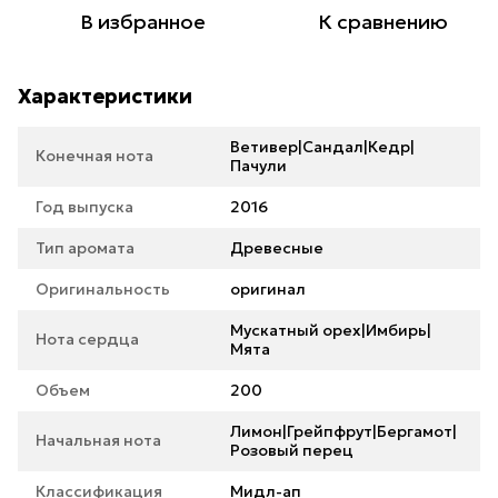
В избранное
К сравнению
Характеристики
Ветивер|Сандал|Кедр|
Конечная нота
Пачули
Год выпуска
2016
Тип аромата
Древесные
Оригинальность
оригинал
Мускатный орех|Имбирь|
Нота сердца
Мята
Объем
200
Лимон|Грейпфрут|Бергамот|
Начальная нота
Розовый перец
Классификация
Мидл-ап