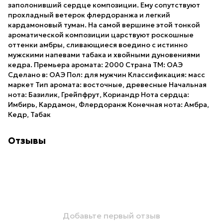
заполонивший сердце композиции. Ему сопутствуют
прохладный ветерок флердоранжа и легкий
кардамоновый туман. На самой вершине этой тонкой
ароматической композиции царствуют роскошные
оттенки амбры, сливающиеся воедино с истинно
мужскими напевами табака и хвойными дуновениями
кедра. Премьера аромата: 2000 Страна ТМ: ОАЭ
Сделано в: ОАЭ Пол: для мужчин Классификация: масс
маркет Тип аромата: восточные, древесные Начальная
нота: Базилик, Грейпфрут, Кориандр Нота сердца:
Имбирь, Кардамон, Флердоранж Конечная нота: Амбра,
Кедр, Табак
Отзывы
Добавьте первый отзыв