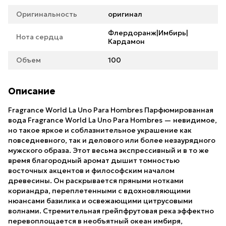
Оригинальность
оригинал
Флердоранж|Имбирь|
Нота сердца
Кардамон
Объем
100
Описание
Fragrance World La Uno Para Hombres Парфюмированная
вода Fragrance World La Uno Para Hombres — невидимое,
но такое яркое и соблазнительное украшение как
повседневного, так и делового или более незаурядного
мужского образа. Этот весьма экспрессивный и в то же
время благородный аромат дышит томностью
восточных акцентов и философским началом
древесины. Он раскрывается пряными нотками
кориандра, переплетенными с вдохновляющими
нюансами базилика и освежающими цитрусовыми
волнами. Стремительная грейпфрутовая река эффектно
перевоплощается в необъятный океан имбиря,