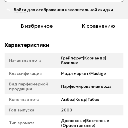
Войти
для отображения накопительной скидки
%
В избранное
К сравнению
Характеристики
Грейпфрут|Кориандр|
Начальная нота
Базилик
Классификация
Мидл маркет/Mastige
Вид парфюмерной
Парфюмированная вода
продукции
Конечная нота
Амбра|Кедр|Табак
Год выпуска
2000
Древесные|Восточные
Тип аромата
(Ориентальные)