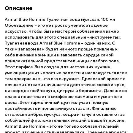
Описание
Armaf Blue Homme Туалетная вода мужская, 100 мл
Обольщение – это не просто умение, это целое
искусство. Чтобы быть мастером соблазнения важно
использовать для этого специальные «инструменты».
Туалетная вода Armaf Blue Homme – один из них. С
таким запахом вам будет намного проще привлечь к
себе внимание женщин и завоевать сердце самой
привлекательной представительницы слабого пола.
Этот парфюм был создан для настоящих мужчин,
умеющих ценить простые радости и наслаждаться всем
тем прекрасным, что его окружает. Древесной аромат с
пряными нотками начинается достаточно свежо и ярко,
с аккордов грейпфрута, цитруса и бергамота. Дальше он
плавно перетекает в симфонию жасмина и мускатного
ореха. Этот гармоничный дуэт излучает нежную
настойчивость и ненавязчивую страсть. Финальные
отголоски амбры, мускуса, кедра и пачули оставляют за
собой шлейф положительных эмоций о вашей персоне.
Armaf Blue Homme – это не только соблазнительный
аромат, это еще и стильная упаковка. Премьера аромата: