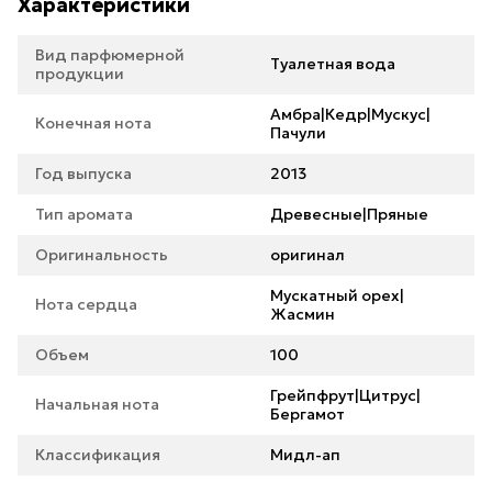
Характеристики
Вид парфюмерной
Туалетная вода
продукции
Амбра|Кедр|Мускус|
Конечная нота
Пачули
Год выпуска
2013
Тип аромата
Древесные|Пряные
Оригинальность
оригинал
Мускатный орех|
Нота сердца
Жасмин
Объем
100
Грейпфрут|Цитрус|
Начальная нота
Бергамот
Классификация
Мидл-ап