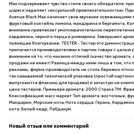
Max подчеркивает чувство стиля своего обладателя, при
шарм и наделяет сексуальной привлекательностью. Парф
Avenue Black Max начинает свое звучание освежающими
фруктовый коктейль лимона, мандарина и бергамота. Ког
внимание привлекает умопомрачительное переплетение
кардамона, черного перца и розмарина. Завершают аром
пьянящее благоухание. TESTER - Тестер это демонстрац
прилагается производителями к партии товара с целью
внимание на то, что никаких отличий (качество аромата, 
продажи не имеет! Разница между ними лишь в том, что
рекламы, фирма-производитель не столь бережно относ
так называемой технической упаковке (простой картонно
выпускаются флаконы для продажи) и зачастую не компл
цена тестеров. Премьера аромата: 2000 Страна ТМ: Фра
Классификация: масс маркет Тип аромата: восточные, фу
Мандарин, Морские ноты Нота сердца: Герань, Кардамон
нота: Белый кедр, Лабданум
Новый отзыв или комментарий