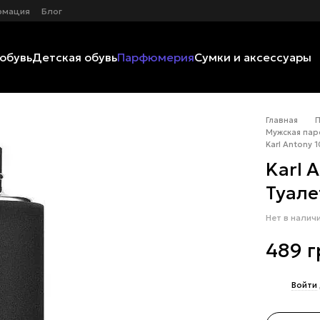
рмация
Блог
обувь
Детская обувь
Парфюмерия
Сумки и аксессуары
Главная
Мужская пар
Karl Antony 
Karl 
Туале
Нет в налич
489 г
%
Войти