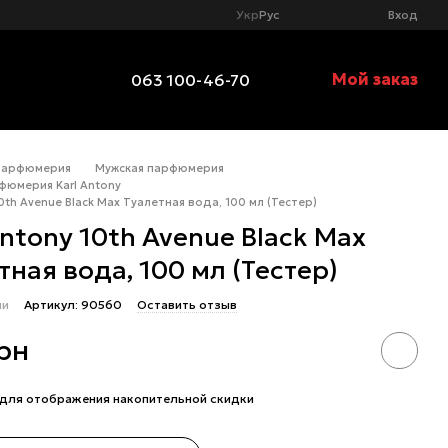
Укр
Рус
Вход
Мой заказ
063 100-46-70
Парфюмерия
Мужская парфюмерия
фюмерия Karl Antony
10th Avenue Black Max Туалетная вода, 100 мл (Тестер)
Antony 10th Avenue Black Max
тная вода, 100 мл (Тестер)
ии
Артикул: 90560
Оставить отзыв
рн
для отображения накопительной скидки