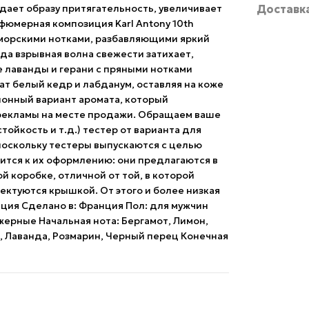
дает образу притягательность, увеличивает
Доставк
юмерная композиция Karl Antony 10th
 морскими нотками, разбавляющими яркий
да взрывная волна свежести затихает,
 лаванды и герани с пряными нотками
ат белый кедр и лабданум, оставляя на коже
ионный вариант аромата, который
 рекламы на месте продажи. Обращаем ваше
стойкость и т.д.) тестер от варианта для
 поскольку тестеры выпускаются с целью
ится к их оформлению: они предлагаются в
й коробке, отличной от той, в которой
ектуются крышкой. От этого и более низкая
нция Сделано в: Франция Пол: для мужчин
жерные Начальная нота: Бергамот, Лимон,
, Лаванда, Розмарин, Черный перец Конечная