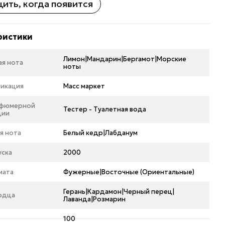
ить, когда появится
ристики
Лимон|Мандарин|Бергамот|Морские
ая нота
ноты
икация
Масс маркет
рфюмерной
Тестер - Туалетная вода
ции
я нота
Белый кедр|Лабданум
уска
2000
мата
Фужерные|Восточные (Ориентальные)
Герань|Кардамон|Черный перец|
рдца
Лаванда|Розмарин
100