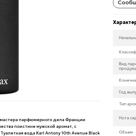
Сообщ
Характе
Начальн
Классиф
Вид па
продук
Конечна
Год вып
Тип аро
Нота се
ду мастера парфюмерного дела Франции
ества поистине мужской аромат, с
Объем
уалетная вода Karl Antony 10th Avenue Black