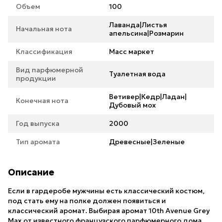
Объем
100
Лаванда|Листья
Начальная нота
апельсина|Розмарин
Классификация
Масс маркет
Вид парфюмерной
Туалетная вода
продукции
Ветивер|Кедр|Ладан|
Конечная нота
Дубовый мох
Год выпуска
2000
Тип аромата
Древесные|Зеленые
Описание
Если в гардеробе мужчины есть классический костюм,
под стать ему на полке должен появиться и
классический аромат. Выбирая аромат 10th Avenue Grey
Max от известного французского парфюмерного дома