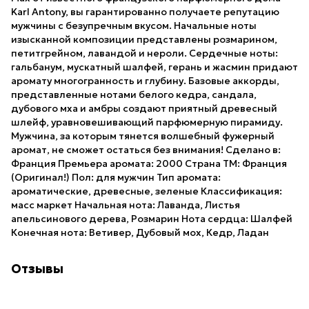
Karl Antony, вы гарантированно получаете репутацию
мужчины с безупречным вкусом. Начальные ноты
изысканной композиции представлены розмарином,
петитгрейном, лавандой и нероли. Сердечные ноты:
гальбанум, мускатный шалфей, герань и жасмин придают
аромату многогранность и глубину. Базовые аккорды,
представленные нотами белого кедра, сандала,
дубового мха и амбры создают приятный древесный
шлейф, уравновешивающий парфюмерную пирамиду.
Мужчина, за которым тянется волшебный фужерный
аромат, не сможет остаться без внимания! Сделано в:
Франция Премьера аромата: 2000 Страна ТМ: Франция
(Оригинал!) Пол: для мужчин Тип аромата:
ароматические, древесные, зеленые Классификация:
масс маркет Начальная нота: Лаванда, Листья
апельсинового дерева, Розмарин Нота сердца: Шалфей
Конечная нота: Ветивер, Дубовый мох, Кедр, Ладан
Отзывы