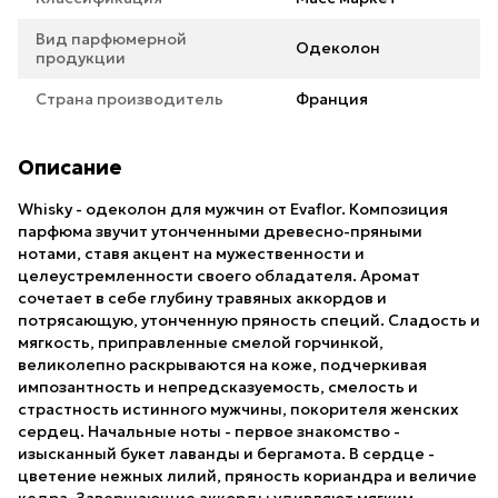
Вид парфюмерной
Одеколон
продукции
Страна производитель
Франция
Описание
Whisky - одеколон для мужчин от Evaflor. Композиция
парфюма звучит утонченными древесно-пряными
нотами, ставя акцент на мужественности и
целеустремленности своего обладателя. Аромат
сочетает в себе глубину травяных аккордов и
потрясающую, утонченную пряность специй. Сладость и
мягкость, приправленные смелой горчинкой,
великолепно раскрываются на коже, подчеркивая
импозантность и непредсказуемость, смелость и
страстность истинного мужчины, покорителя женских
сердец. Начальные ноты - первое знакомство -
изысканный букет лаванды и бергамота. В сердце -
цветение нежных лилий, пряность кориандра и величие
кедра. Завершающие аккорды удивляют мягким,