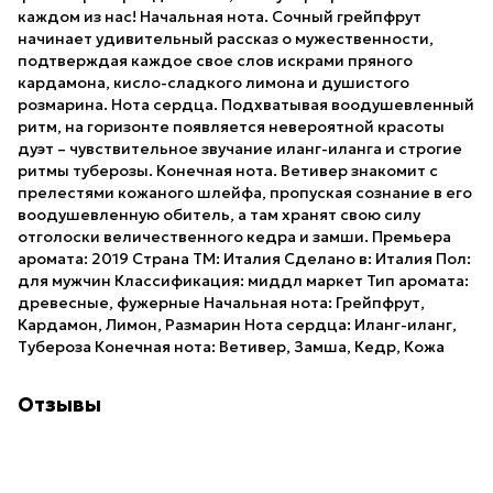
каждом из нас! Начальная нота. Сочный грейпфрут
начинает удивительный рассказ о мужественности,
подтверждая каждое свое слов искрами пряного
кардамона, кисло-сладкого лимона и душистого
розмарина. Нота сердца. Подхватывая воодушевленный
ритм, на горизонте появляется невероятной красоты
дуэт – чувствительное звучание иланг-иланга и строгие
ритмы туберозы. Конечная нота. Ветивер знакомит с
прелестями кожаного шлейфа, пропуская сознание в его
воодушевленную обитель, а там хранят свою силу
отголоски величественного кедра и замши. Премьера
аромата: 2019 Страна ТМ: Италия Сделано в: Италия Пол:
для мужчин Классификация: миддл маркет Тип аромата:
древесные, фужерные Начальная нота: Грейпфрут,
Кардамон, Лимон, Размарин Нота сердца: Иланг-иланг,
Тубероза Конечная нота: Ветивер, Замша, Кедр, Кожа
Отзывы