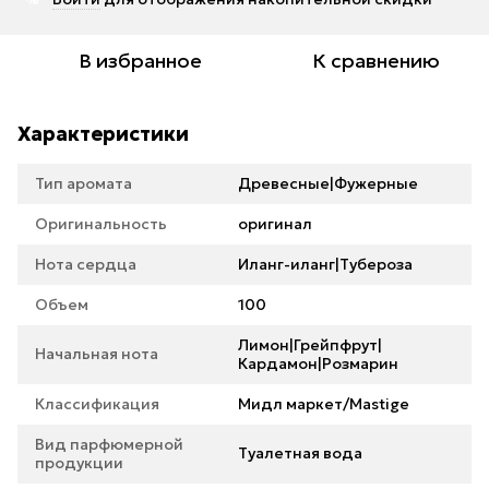
В избранное
К сравнению
Характеристики
Тип аромата
Древесные|Фужерные
Оригинальность
оригинал
Нота сердца
Иланг-иланг|Тубероза
Объем
100
Лимон|Грейпфрут|
Начальная нота
Кардамон|Розмарин
Классификация
Мидл маркет/Mastige
Вид парфюмерной
Туалетная вода
продукции