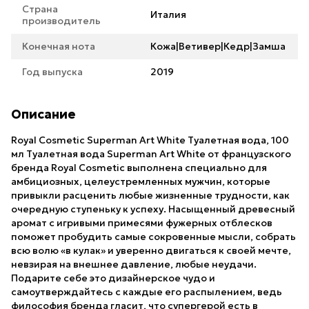
Страна
Италия
производитель
Конечная нота
Кожа|Ветивер|Кедр|Замша
Год выпуска
2019
Описание
Royal Cosmetic Superman Art White Туалетная вода, 100
мл Туалетная вода Superman Art White от французского
бренда Royal Cosmetic выполнена специально для
амбициозных, целеустремленных мужчин, которые
привыкли расценить любые жизненные трудности, как
очередную ступеньку к успеху. Насыщенный древесный
аромат с игривыми примесями фужерных отблесков
поможет пробудить самые сокровенные мысли, собрать
всю волю «в кулак» и уверенно двигаться к своей мечте,
невзирая на внешнее давление, любые неудачи.
Подарите себе это дизайнерское чудо и
самоутверждайтесь с каждые его распылением, ведь
философия бренда гласит, что супергерой есть в