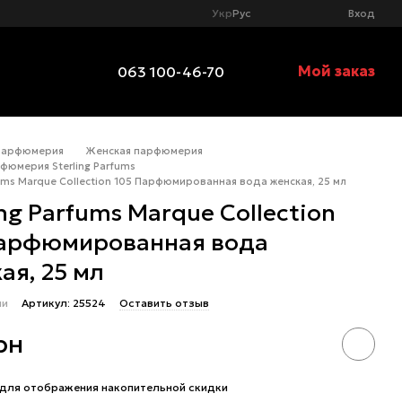
Укр
Рус
Вход
Мой заказ
063 100-46-70
Парфюмерия
Женская парфюмерия
фюмерия Sterling Parfums
fums Marque Collection 105 Парфюмированная вода женская, 25 мл
ing Parfums Marque Collection
Парфюмированная вода
ая, 25 мл
ии
Артикул: 25524
Оставить отзыв
рн
для отображения накопительной скидки