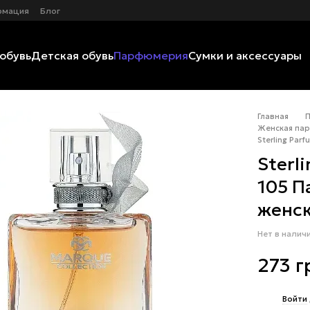
рмация
Блог
обувь
Детская обувь
Парфюмерия
Сумки и аксессуары
Главная
Женская пар
Sterling Par
Sterl
105 
женск
Нет в налич
273 г
%
Войти