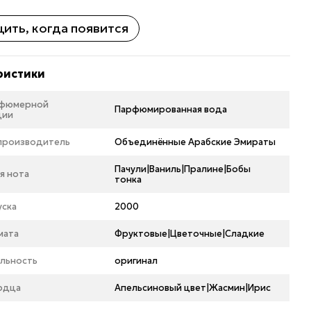
ить, когда появится
ристики
рфюмерной
Парфюмированная вода
ции
 производитель
Объединённые Арабские Эмираты
Пачули|Ваниль|Пралине|Бобы
я нота
тонка
уска
2000
мата
Фруктовые|Цветочные|Сладкие
льность
оригинал
рдца
Апельсиновый цвет|Жасмин|Ирис