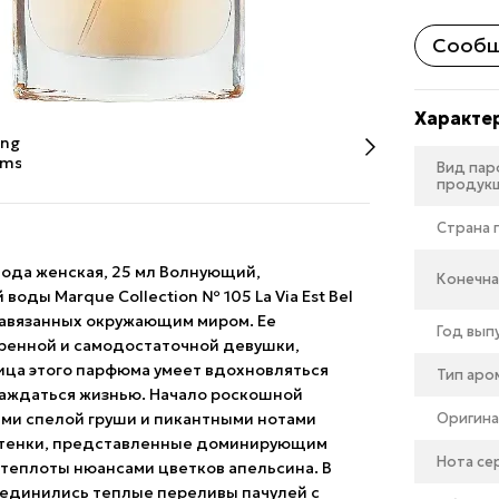
Сообщ
Характе
Вид па
продук
Страна
 вода женская, 25 мл Волнующий,
Конечна
ды Marque Collection № 105 La Via Est Bel
 навязанных окружающим миром. Ее
Год вып
ренной и самодостаточной девушки,
ца этого парфюма умеет вдохновляться
Тип аро
лаждаться жизнью. Начало роскошной
ми спелой груши и пикантными нотами
Оригина
оттенки, представленные доминирующим
Нота се
еплоты нюансами цветков апельсина. В
динились теплые переливы пачулей с