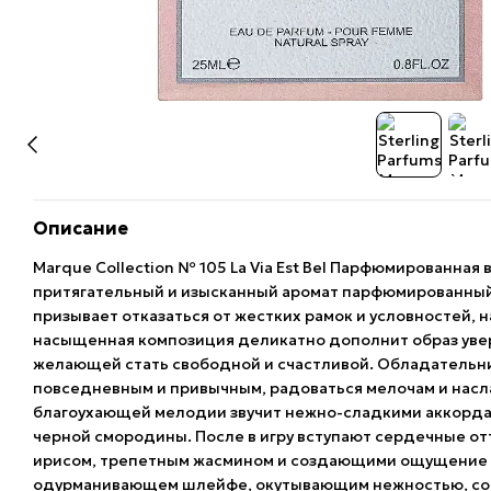
Описание
Marque Collection № 105 La Via Est Bel Парфюмированная
притягательный и изысканный аромат парфюмированный во
призывает отказаться от жестких рамок и условностей,
насыщенная композиция деликатно дополнит образ уве
желающей стать свободной и счастливой. Обладательни
повседневным и привычным, радоваться мелочам и нас
благоухающей мелодии звучит нежно-сладкими аккорда
черной смородины. После в игру вступают сердечные 
ирисом, трепетным жасмином и создающими ощущение т
одурманивающем шлейфе, окутывающим нежностью, сое