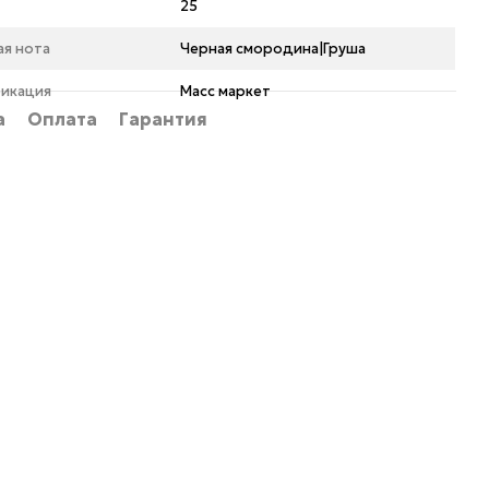
25
ая нота
Черная смородина|Груша
икация
Масс маркет
а
Оплата
Гарантия