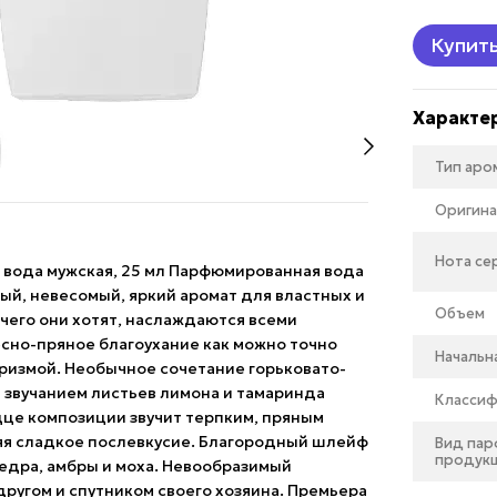
Купит
Характе
Тип аро
Оригина
Нота се
я вода мужская, 25 мл Парфюмированная вода
ивый, невесомый, яркий аромат для властных и
Объем
чего они хотят, наслаждаются всеми
сно-пряное благоухание как можно точно
Начальн
ризмой. Необычное сочетание горьковато-
 звучанием листьев лимона и тамаринда
Классиф
дце композиции звучит терпким, пряным
яя сладкое послевкусие. Благородный шлейф
Вид па
продук
едра, амбры и моха. Невообразимый
другом и спутником своего хозяина. Премьера