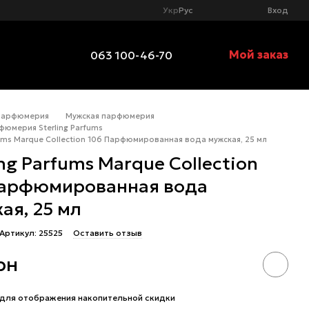
Укр
Рус
Вход
Мой заказ
063 100-46-70
Парфюмерия
Мужская парфюмерия
фюмерия Sterling Parfums
fums Marque Collection 106 Парфюмированная вода мужская, 25 мл
ing Parfums Marque Collection
Парфюмированная вода
ая, 25 мл
Артикул: 25525
Оставить отзыв
рн
для отображения накопительной скидки