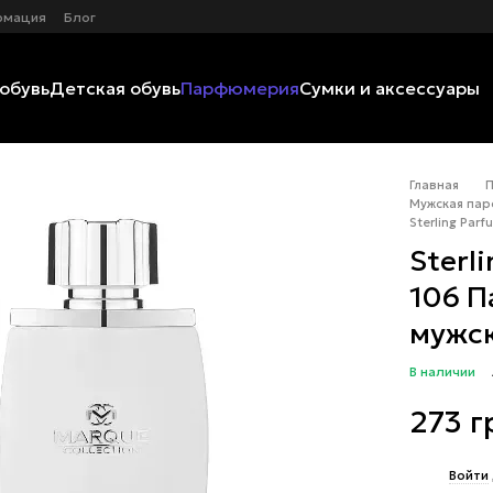
рмация
Блог
обувь
Детская обувь
Парфюмерия
Сумки и аксессуары
Главная
Мужская пар
Sterling Par
Sterl
106 
мужск
В наличии
273 г
%
Войти