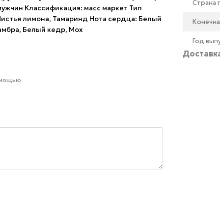
Страна
мужчин Классификация: масс маркет Тип
Листья лимона, Тамаринд Нота сердца: Белый
Конечна
амбра, Белый кедр, Мох
Год вып
Доставк
омощью