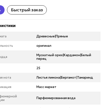
ь
Быстрый заказ
ристики
мата
Древесные|Пряные
льность
оригинал
Мускатный орех|Кардамон|Белый
рдца
перец
25
ая нота
Листья лимона|Бергамот|Тамаринд
икация
Масс маркет
рфюмерной
Парфюмированная вода
ции