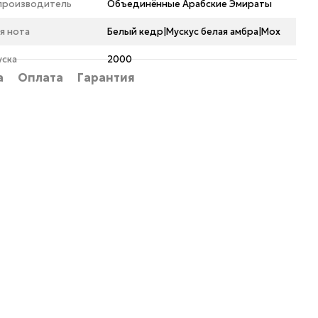
 производитель
Объединённые Арабские Эмираты
я нота
Белый кедр|Мускус белая амбра|Мох
уска
2000
а
Оплата
Гарантия