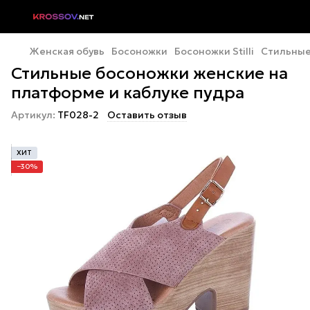
Женская обувь
Босоножки
Босоножки Stilli
Стильные
Стильные босоножки женские на
платформе и каблуке пудра
Артикул:
TF028-2
Оставить отзыв
ХИТ
−30%