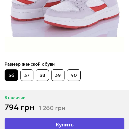
Размер женской обуви
36
37
38
39
40
В наличии
794 грн
1 260 грн
Купить