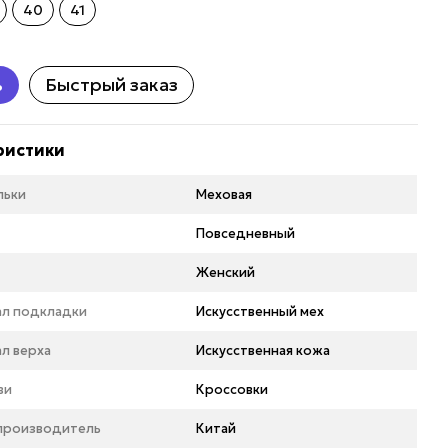
40
41
ь
Быстрый заказ
ристики
льки
Меховая
Повседневный
Женский
ал подкладки
Искусственный мех
л верха
Искусственная кожа
ви
Кроссовки
 производитель
Китай