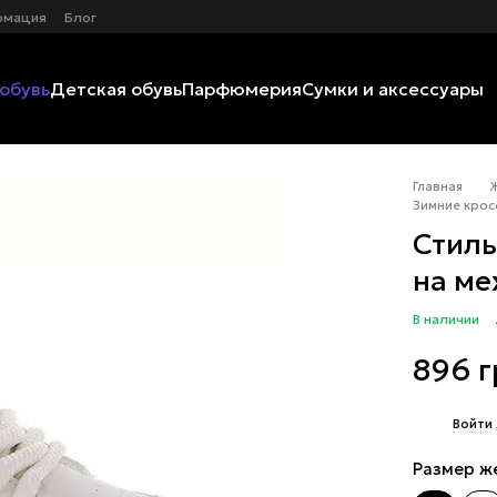
рмация
Блог
обувь
Детская обувь
Парфюмерия
Сумки и аксессуары
Главная
Зимние крос
Стиль
на ме
В наличии
896 
%
Войти
Размер ж