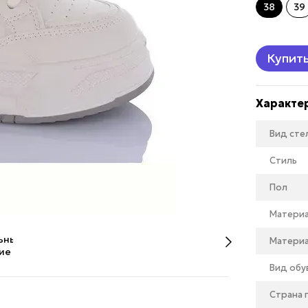
38
39
Купит
Характе
Вид сте
Стиль
Пол
Матери
Материа
Вид обу
Страна