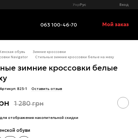
Укр
Рус
Вход
Мой заказ
063 100-46-70
Женская обувь
Зимние кроссовки
совки Navigator
Стильные зимние кроссовки белые на меху
ные зимние кроссовки белые
ху
Артикул: B23-1
Оставить отзыв
грн
1 280 грн
для отображения накопительной скидки
енской обуви