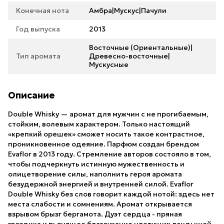
Конечная нота
Амбра|Мускус|Пачули
Год выпуска
2013
Восточные (Ориентальные)|
Тип аромата
Древесно-восточные|
Мускусные
Описание
Double Whisky — аромат для мужчин с не прогибаемым,
стойким, волевым характером. Только настоящий
«крепкий орешек» сможет носить такое контрастное,
проникновенное одеяние. Парфюм создан брендом
Evaflor в 2013 году. Стремление авторов состояло в том,
чтобы подчеркнуть истинную мужественность и
олицетворение силы, наполнить героя аромата
безудержной энергией и внутренней силой. Evaflor
Double Whisky без слов говорит каждой нотой: здесь нет
места слабости и сомнениям. Аромат открывается
взрывом брызг бергамота. Дуэт сердца - пряная