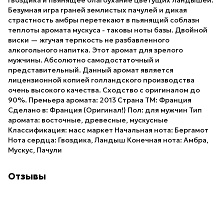
гвоздика и пьянящее благоухание цветущих ландышей.
Безумная игра граней землистых пачулей и дикая
страстность амбры перетекают в пьянящий соблазн
теплоты аромата мускуса - таковы ноты базы. Двойной
виски — жгучая терпкость не разбавленного
алкогольного напитка. Этот аромат для зрелого
мужчины. Абсолютно самодостаточный и
представительный. Данный аромат является
лицензионной копией голландского производства
очень высокого качества. Сходство с оригиналом до
90%. Премьера аромата: 2013 Страна ТМ: Франция
Сделано в: Франция (Оригинал!) Пол: для мужчин Тип
аромата: восточные, древесные, мускусные
Классификация: масс маркет Начальная нота: Бергамот
Нота сердца: Гвоздика, Ландыш Конечная нота: Амбра,
Мускус, Пачули
Отзывы