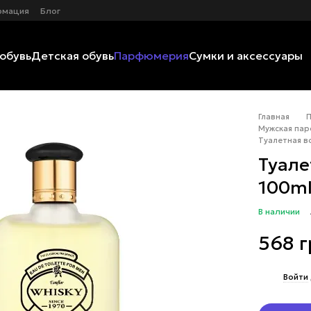
рмация
Блог
обувь
Детская обувь
Парфюмерия
Сумки и аксессуары
Главная
Мужская пар
Туалетная во
Туале
100ml
В наличии
568 
%
Войти