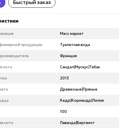
ь
Быстрый заказ
ристики
икация
Масс маркет
рфюмерной продукции
Туалетная вода
 производитель
Франция
я нота
Сандал|Мускус|Табак
уска
2013
мата
Древесные|Пряные
рдца
Кедр|Кориандр|Лилия
100
ая нота
Лаванда|Бергамот