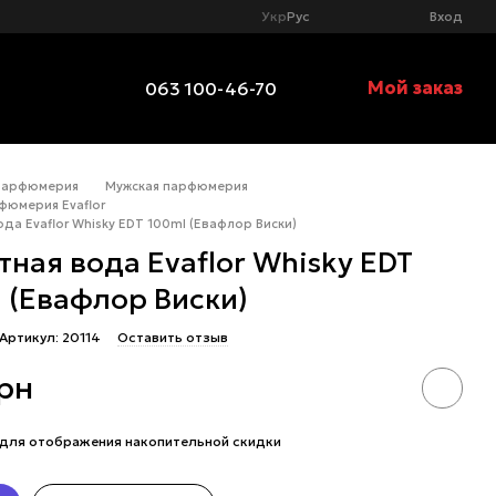
Укр
Рус
Вход
Мой заказ
063 100-46-70
Парфюмерия
Мужская парфюмерия
фюмерия Evaflor
да Evaflor Whisky EDT 100ml (Евафлор Виски)
тная вода Evaflor Whisky EDT
 (Евафлор Виски)
Артикул: 20114
Оставить отзыв
грн
для отображения накопительной скидки