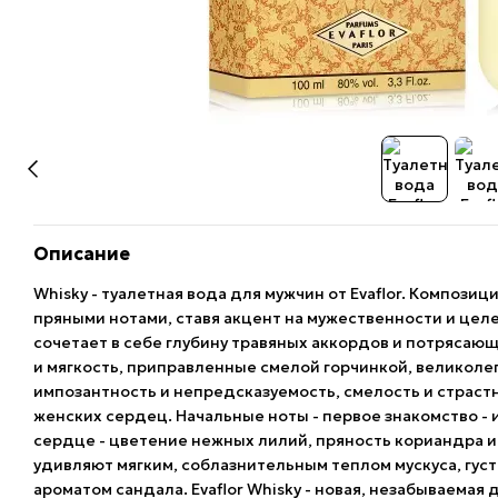
Описание
Whisky - туалетная вода для мужчин от Evaflor. Композ
пряными нотами, ставя акцент на мужественности и цел
сочетает в себе глубину травяных аккордов и потрясаю
и мягкость, приправленные смелой горчинкой, великоле
импозантность и непредсказуемость, смелость и страст
женских сердец. Начальные ноты - первое знакомство - 
сердце - цветение нежных лилий, пряность кориандра 
удивляют мягким, соблазнительным теплом мускуса, гус
ароматом сандала. Evaflor Whisky - новая, незабываемая