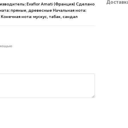
Доставк
изводитель: Evaflor Amati (Франция) Сделано
мата: пряные, древесные Начальная нота:
Конечная нота: мускус, табак, сандал
омощью