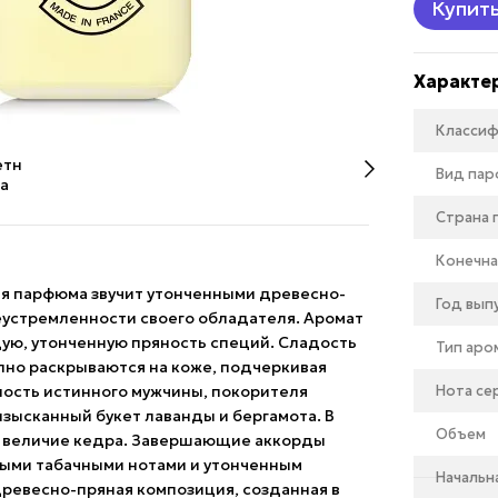
Купит
Характе
Классиф
Вид па
Страна
Конечна
иция парфюма звучит утонченными древесно-
Год вып
еустремленности своего обладателя. Аромат
щую, утонченную пряность специй. Сладость
Тип аро
пно раскрываются на коже, подчеркивая
ность истинного мужчины, покорителя
Нота се
изысканный букет лаванды и бергамота. В
Объем
и величие кедра. Завершающие аккорды
тыми табачными нотами и утонченным
Начальн
 древесно-пряная композиция, созданная в