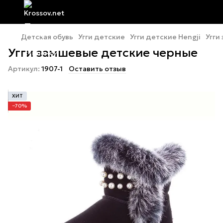
Детская обувь
Угги детские
Угги детские Hengji
Угги
Угги замшевые детские черные
Артикул:
1907-1
Оставить отзыв
ХИТ
−70%