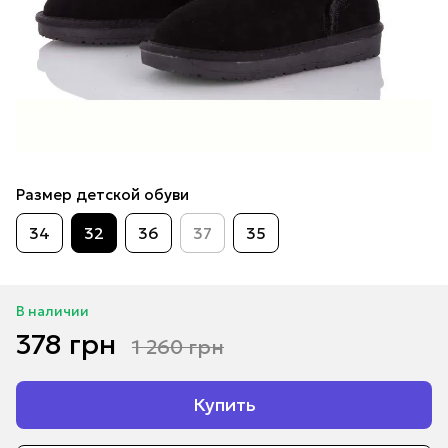
Размер детской обуви
34
32
36
37
35
В наличии
378 грн
1 260 грн
Купить