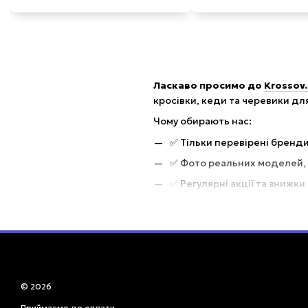
Ласкаво просимо до
Krossov.
кросівки, кеди та черевики для 
Чому обирають нас:
✅ Тільки перевірені бренди
✅ Фото реальних моделей, я
✅ Регулярні акції та знижки
✅ Швидке відправлення по К
Krossov.net
—
Якість, стиль, к
© 2026
Приймаємо до оплати