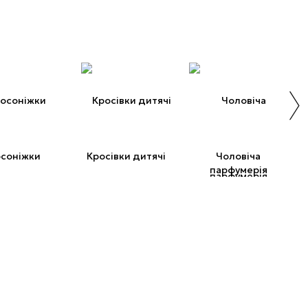
соніжки
Кросівки дитячі
Чоловіча
Ж
парфумерія