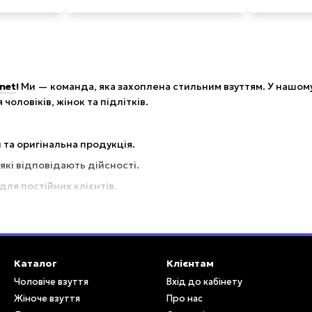
net
!
Ми — команда, яка захоплена стильним взуттям. У нашому
чоловіків, жінок та підлітків.
 та оригінальна продукція.
кі відповідають дійсності.
 для постійних клієнтів.
иєву та всій Україні.
омфорт!
Каталог
Клієнтам
Чоловіче взуття
Вхід до кабінету
Жіноче взуття
Про нас