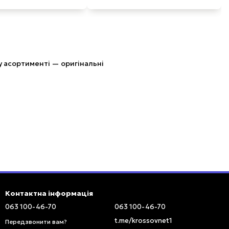
 асортименті — оригінальні
Контактна інформація
063 100-46-70
063 100-46-70
t.me/krossovnet1
Передзвонити вам?