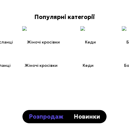
Популярні категорії
ланці
Жіночі кросівки
Кеди
Бо
Розпродаж
Новинки