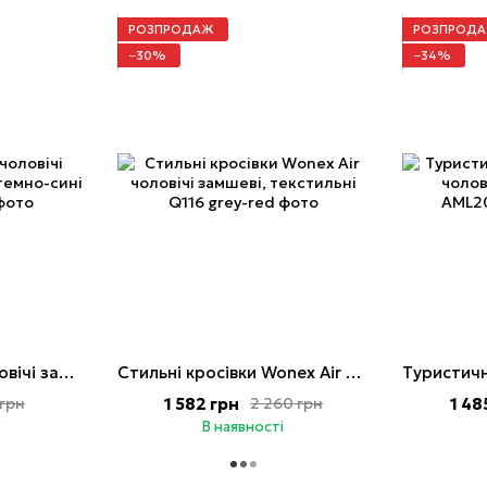
РОЗПРОДАЖ
РОЗПРОД
−30%
−34%
Кросівки Wonex чоловічі замшеві, текстильні темно-сині
Стильні кросівки Wonex Air чоловічі замшеві, текстильні
1 582 грн
1 48
грн
2 260 грн
В наявності