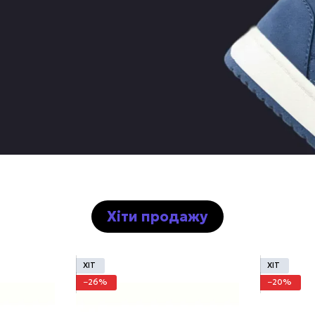
Хіти продажу
ХІТ
ХІТ
−26%
−20%