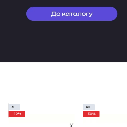
ХІТ
ХІТ
−40%
−30%