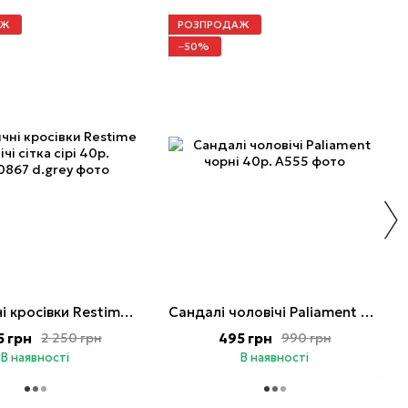
АЖ
РОЗПРОДАЖ
−50%
Туристичні кросівки Restime чоловічі сітка сірі 40р.
Сандалі чоловічі Paliament чорні 40р.
5 грн
495 грн
2 250 грн
990 грн
В наявності
В наявності