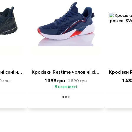
Кросівки Bona шкіряні сині на піні
Кросівки Restime чоловічі сітка сині на піні
1 399 грн
1 48
0 грн
1 890 грн
В наявності