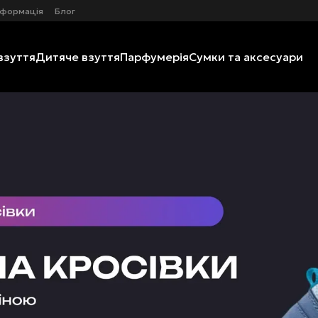
нформація
Блог
взуття
Дитяче взуття
Парфумерія
Сумки та аксесуари