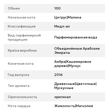
Объем
100
Начальная нота
Цитрус|Малина
Классификация
Мидл-ап
Вид парфюмерной
Парфюмированная вода
продукции
Объединённые Арабские
Країна виробник
Эмираты
Амбра|Кашемировое
Конечная нота
дерево|Мускус
Год выпуска
2016
Древесные|Цветочные|
Тип аромата
Мускусные
Оригинальность
оригинал
Нота сердца
Жимолость|Магнолия