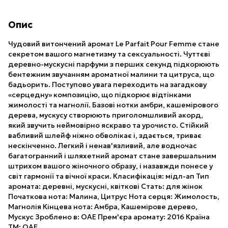
Опис
Чудовий витончений аромат Le Parfait Pour Femme стане
секретом вашого магнетизму та сексуальності. Чуттєві
деревно-мускусні парфуми з перших секунд підкорюють
бентежним звучанням ароматної малини та цитруса, що
бадьорить. Поступово увага переходить на загадкову
«серцедну» композицію, що підкорює відтінками
жимолості та магнолії. Базові нотки амбри, кашемірового
дерева, мускусу створюють приголомшливий акорд,
який звучить неймовірно яскраво та урочисто. Стійкий
вабливий шлейф ніжно обволікає і, здається, триває
нескінченно. Легкий і ненав'язливий, але водночас
багатогранний і шляхетний аромат стане завершальним
штрихом вашого жіночного образу, і назавжди понесе у
світ гармонії та вічної краси. Класифікація: мідл-ап Тип
аромата: деревні, мускусні, квіткові Стать: для жінок
Початкова нота: Малина, Цитрус Нота серця: Жимолость,
Магнолія Кінцева нота: Амбра, Кашемірове дерево,
Мускус Зроблено в: ОАЕ Прем'єра аромату: 2016 Країна
ТМ: ОАЕ