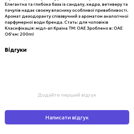
Елегантна та глибока база із сандалу, кедра, ветиверу та
пачулів надає своєму власнику особливої привабливості.
Аромат дезодоранту співзвучний з ароматом аналогічної
парфумерної води бренда. Стать: для чоловіків
Класифікація: мідл-ап Країна ТМ: ОАЕ Зроблено в: ОАЕ
Об'єм: 200ml
Відгуки
Додайте перший відгук
Написати відгук