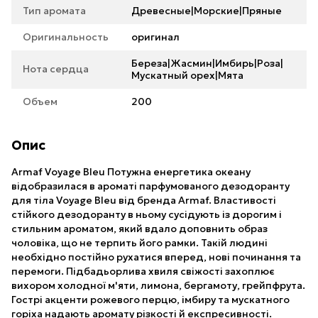
Тип аромата
Древесные|Морские|Пряные
Оригинальность
оригинал
Береза|Жасмин|Имбирь|Роза|
Нота сердца
Мускатный орех|Мята
Объем
200
Опис
Armaf Voyage Bleu Потужна енергетика океану
відобразилася в ароматі парфумованого дезодоранту
для тіла Voyage Bleu від бренда Armaf. Властивості
стійкого дезодоранту в ньому сусідують із дорогим і
стильним ароматом, який вдало доповнить образ
чоловіка, що не терпить його рамки. Такій людині
необхідно постійно рухатися вперед, нові починання та
перемоги. Підбадьорлива хвиля свіжості захоплює
вихором холодної м'яти, лимона, бергамоту, грейпфрута.
Гострі акценти рожевого перцю, імбиру та мускатного
горіха надають аромату різкості й експресивності.