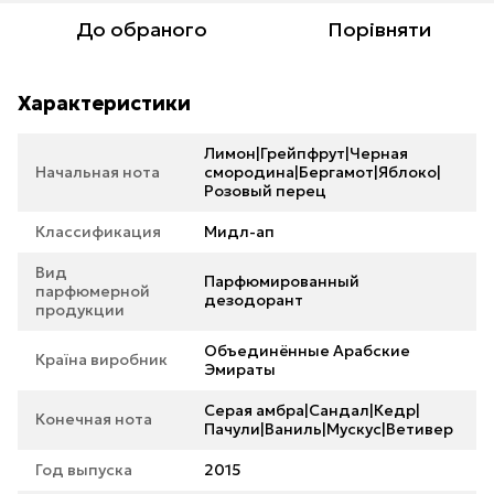
До обраного
Порівняти
Характеристики
Лимон|Грейпфрут|Черная
Начальная нота
смородина|Бергамот|Яблоко|
Розовый перец
Классификация
Мидл-ап
Вид
Парфюмированный
парфюмерной
дезодорант
продукции
Объединённые Арабские
Країна виробник
Эмираты
Серая амбра|Сандал|Кедр|
Конечная нота
Пачули|Ваниль|Мускус|Ветивер
Год выпуска
2015